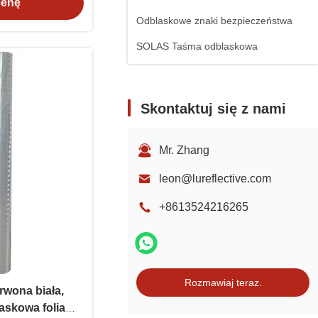
cenę
Odblaskowe znaki bezpieczeństwa
SOLAS Taśma odblaskowa
Skontaktuj się z nami
Mr. Zhang
leon@lureflective.com
+8613524216265
Rozmawiaj teraz.
wona biała,
askowa folia