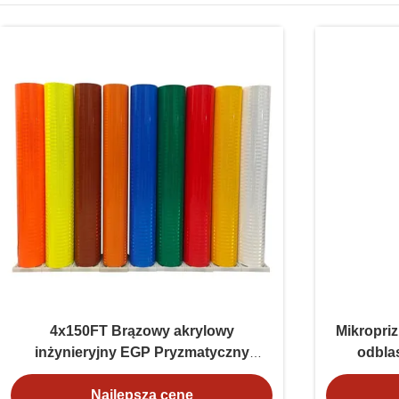
4x150FT Brązowy akrylowy
Mikropri
inżynieryjny EGP Pryzmatyczny
odbla
odblaskowy arkusz winylowy do
znaków drogowych
Najlepszą cenę