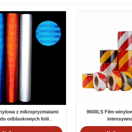
nylowa z mikropryzmatami
9600LS Film winylow
do odblaskowych folii
intensywn
zeństwa ruchu drogowego