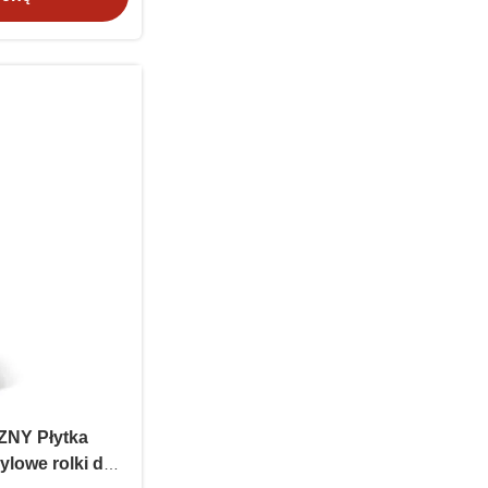
NY Płytka
lowe rolki do