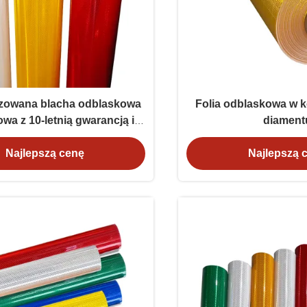
izowana blacha odblaskowa
Folia odblaskowa w k
wa z 10-letnią gwarancją i
diament
cią z ASTM D4956 Typ XI
Najlepszą cenę
Najlepszą 