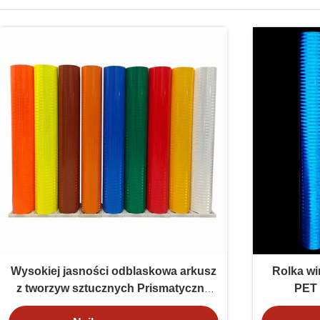
Wysokiej jasności odblaskowa arkusz
Rolka wi
z tworzyw sztucznych Prismatyczna
PET 
arkusz z tworzyw sztucznych EGP
bezpiec