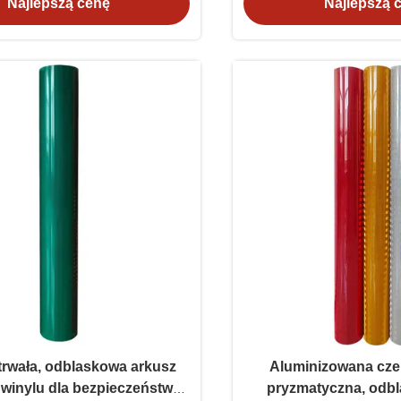
Najlepszą cenę
Najlepszą 
 trwała, odblaskowa arkusz
Aluminizowana czer
 winylu dla bezpieczeństwa
pryzmatyczna, odbl