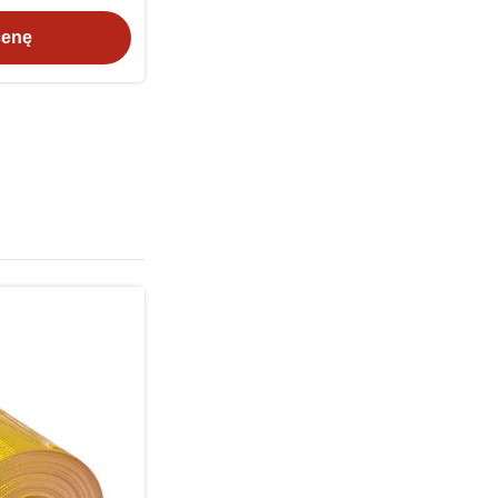
intensywność
cenę