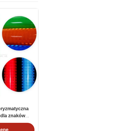
pryzmatyczna
j dla znaków
ch
cenę