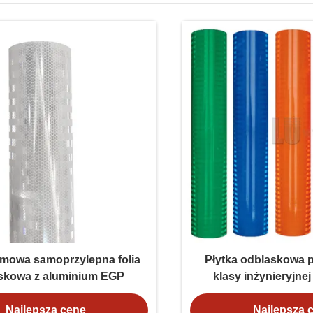
zmowa samoprzylepna folia
Płytka odblaskowa 
skowa z aluminium EGP
klasy inżynieryjne
drogowy
Najlepszą cenę
Najlepszą 