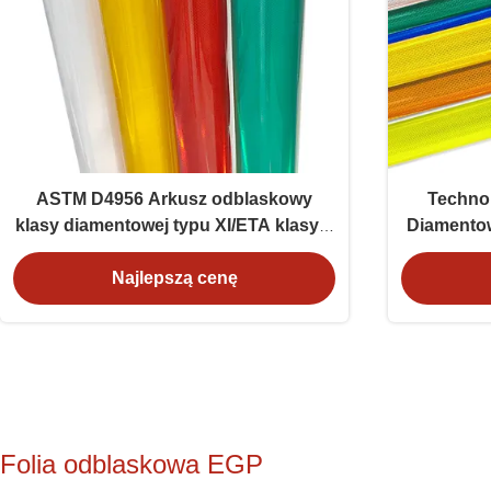
ASTM D4956 Arkusz odblaskowy
Technol
klasy diamentowej typu XI/ETA klasy 3
Diamentow
do znaków drogowych
letnią żyw
Najlepszą cenę
Folia odblaskowa EGP