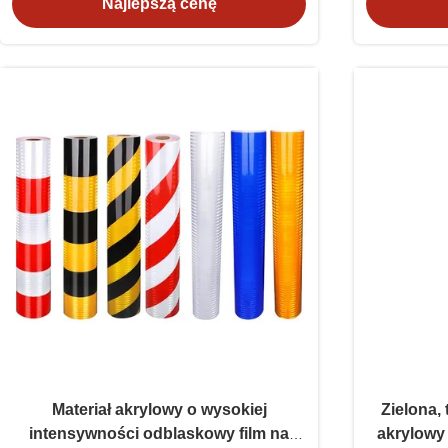
odblaskowy arkusz z winylu
Najlepszą cenę
Materiał akrylowy o wysokiej
Zielona,
intensywności odblaskowy film na
akrylowy