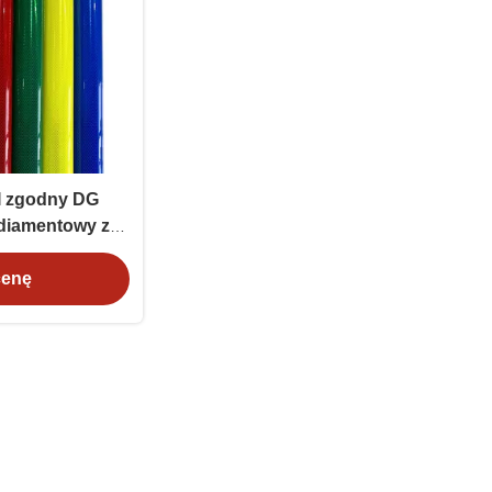
I zgodny DG
diamentowy z
 ciśnienie do
owych
cenę