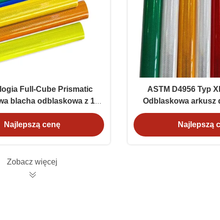
ogia Full-Cube Prismatic
ASTM D4956 Typ X
a blacha odblaskowa z 10-
Odblaskowa arkusz 
otnością dla bezpieczeństwa
klejem wrażliwym na
drogowego
znaków drog
Najlepszą cenę
Najlepszą 
Zobacz więcej