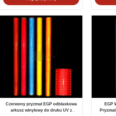
Czerwony pryzmat EGP odblaskowa
EGP W
arkusz winylowy do druku UV z
Pryzmat