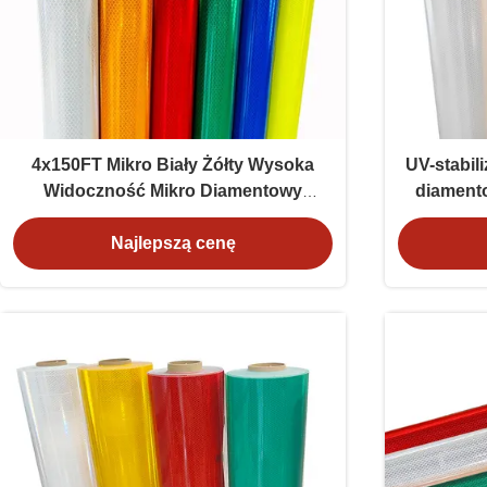
4x150FT Mikro Biały Żółty Wysoka
UV-stabil
Widoczność Mikro Diamentowy
diamento
Odblaskowy Film Winylowy do znaków
zgodnoś
drogowych ODM
Najlepszą cenę