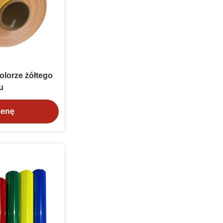
olorze żółtego
u
cenę