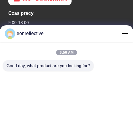
Czas pracy
9:00-18:00
leonreflective
Nasz adres
Adres firmy
6:56 AM
2 piętro, budynek D2, Huayi Science and Technology Park,
High-tech Zone, Hefei, Anhui, Chiny
Good day, what product are you looking for?
Adres fabryki
Nowoczesny Park Przemysłowy Shoushu, Huainan, Anhui,
Chiny
Tel.
0086-13524216265