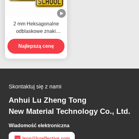
2 mm Heksagonalne
odblaskowe znaki
drogowe Bezpieczeństwo
drogowe Obowiązkowy
Najlepszą cenę
znak
Skontaktuj się z nami
Anhui Lu Zheng Tong
New Material Technology Co., Ltd.
Wiadomość elektroniczna
leon@lureflective.com