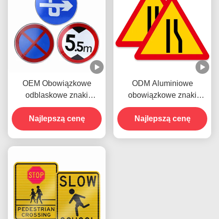
OEM Obowiązkowe
ODM Aluminiowe
odblaskowe znaki
obowiązkowe znaki
drogowe Ograniczenie
drogowe dla pojazdów
prędkości dla ostrzeżeń
Najlepszą cenę
Najlepszą cenę
drukowalnych
bezpieczeństwa
drogowego