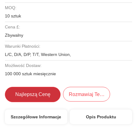
MOQ:
10 sztuk
Cena £:
Zbywalny
Warunki Płatności:
L/C, D/A, D/P, T/T, Western Union,
Możliwość Dostaw:
100 000 sztuk miesięcznie
Najlepszą Cenę
Rozmawiaj Teraz.
Szczegółowe Informacje
Opis Produktu