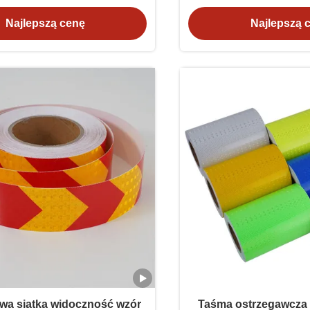
, odblaskowe winylowe do
dla przyczep p
Najlepszą cenę
Najlepszą 
znaków drogowych
wa siatka widoczność wzór
Taśma ostrzegawcza 