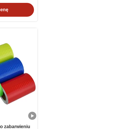
ojazdów
cenę
o zabarwieniu