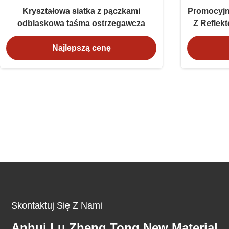
Kryształowa siatka z pączkami
Promocyjn
odblaskowa taśma ostrzegawcza
Z Reflek
odblaskowa bezpieczeństwa ruchu
Drogow
Najlepszą cenę
drogowego
Skontaktuj Się Z Nami
Anhui Lu Zheng Tong New Material