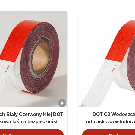
ch Biały Czerwony Klej DOT
DOT-C2 Wodoszcz
kowa taśma bezpieczeństwa
odblaskowa w kolorz
na ciężarówce dla pojazdów
białym