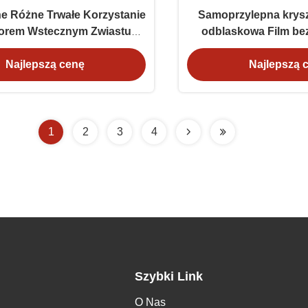
e Różne Trwałe Korzystanie
Samoprzylepna krysz
torem Wstecznym Zwiastun
odblaskowa Film be
y Tape Reflektorne Dla
drogowego Paski odb
Najlepszą cenę
Najlepszą 
Bezpieczeństwa
ostrzegaw
1
2
3
4
Szybki Link
O Nas