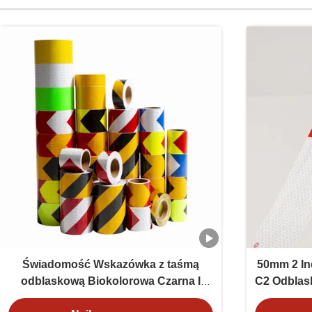
Świadomość Wskazówka z taśmą
50mm 2 In
odblaskową Biokolorowa Czarna I
C2 Odblas
Żółta
naklejki 