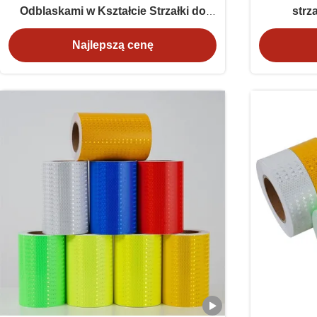
Odblaskami w Kształcie Strzałki do
strz
Zwiększania Widoczności Pojazdów
ostr
Najlepszą cenę