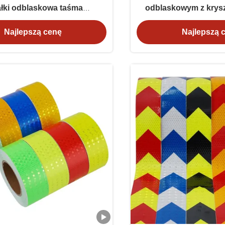
ałki odblaskowa taśma
odblaskowym z kryszt
zegawcza dla pojazdu
PVC do oznakowania 
Najlepszą cenę
Najlepszą 