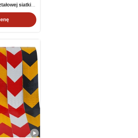
ałowej siatki
bezpieczeństwa
cenę