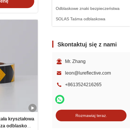
cenę
Odblaskowe znaki bezpieczeństwa
SOLAS Taśma odblaskowa
Skontaktuj się z nami
Mr. Zhang
leon@lureflective.com
+8613524216265
Rozmawiaj teraz.
ała kryształowa
cza odblaskowa