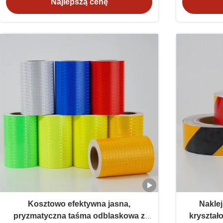
Najlepszą cenę
Kosztowo efektywna jasna,
Naklej
pryzmatyczna taśma odblaskowa z
kryształ