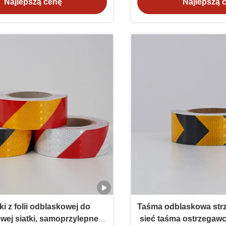
Najlepszą cenę
Najlepszą 
ki z folii odblaskowej do
Taśma odblaskowa strz
owej siatki, samoprzylepne,
sieć taśma ostrzegaw