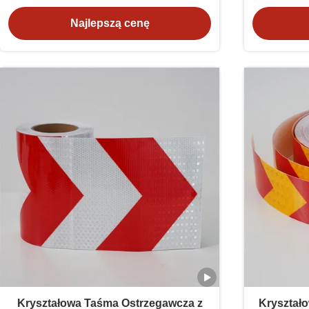
pączkami miodnymi
kratowe
Najlepszą cenę
Kryształowa Taśma Ostrzegawcza z
Kryształo