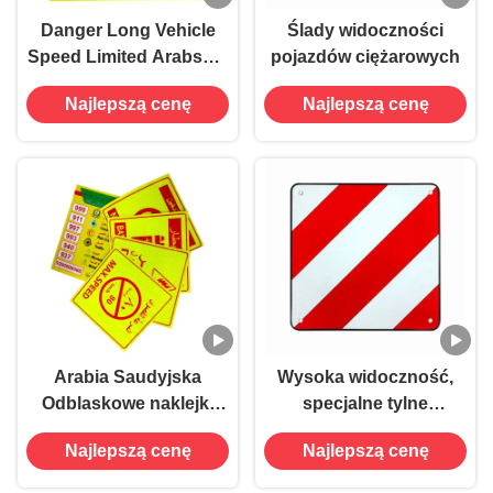
Danger Long Vehicle
Ślady widoczności
Speed Limited Arabsko-
pojazdów ciężarowych
saudyjska naklejka
Najlepszą cenę
Najlepszą cenę
odblaskowa dla
przyczepy ciężarówki
Arabia Saudyjska
Wysoka widoczność,
Odblaskowe naklejki
specjalne tylne
Świadectwa budowlane
oznakowanie,
Najlepszą cenę
Najlepszą cenę
Pojazd zachować
odblaskowa tylna
dystans Nie palenie /
tablica oznakowania dla