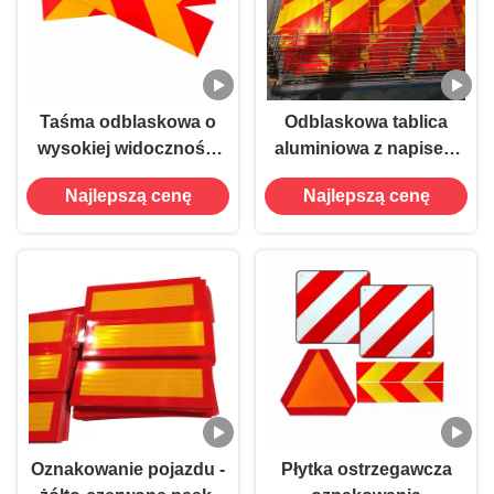
Taśma odblaskowa o
Odblaskowa tablica
wysokiej widoczności
aluminiowa z napisem
widoczności pojazdów
ostrzegawczym dla
Najlepszą cenę
Najlepszą cenę
dla bezpieczeństwa
pojazdów ciężkich
ruchu drogowego
ciężarówek
Oznakowanie pojazdu -
Płytka ostrzegawcza