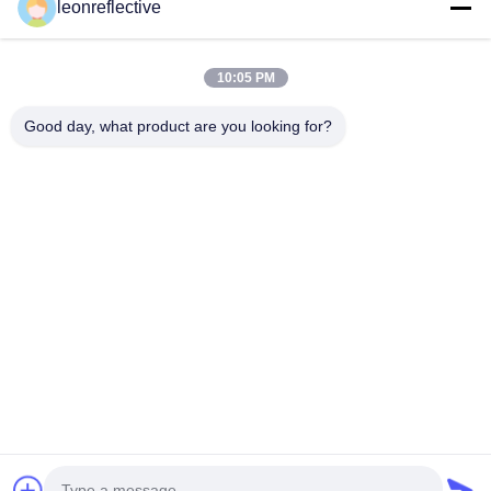
leonreflective
Nasz adres
Adres firmy
10:05 PM
2 piętro, budynek D2, Huayi Science and Technology Park,
High-tech Zone, Hefei, Anhui, Chiny
Good day, what product are you looking for?
Adres fabryki
Nowoczesny Park Przemysłowy Shoushu, Huainan, Anhui,
Chiny
Tel.
0086-13524216265
Chiny Dobra jakość Pryzmatyczna folia odblaskowa Sprzedawca.
-2026 Anhui Lu Zheng Tong New Material Technology Co., Ltd.
Wszystkie prawa zastrzeżone.
Polityka prywatności
|
Sitemap