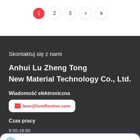
gaśnicę / ostrzeżenie o
pojazdów ciężkich
ograniczeniu prędkości
1
2
3
Skontaktuj się z nami
Anhui Lu Zheng Tong
New Material Technology Co., Ltd.
Wiadomość elektroniczna
leon@lureflective.com
Czas pracy
9:00-18:00