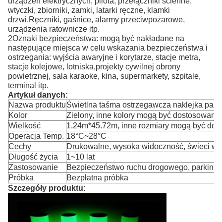
urządzeń elektrycznych, pilota, przełączniki ścienne,
wtyczki, zbiorniki, zamki, latarki ręczne, klamki
drzwi,Ręczniki, gaśnice, alarmy przeciwpożarowe,
urządzenia ratownicze itp.
2Oznaki bezpieczeństwa: mogą być nakładane na
następujące miejsca w celu wskazania bezpieczeństwa i
ostrzegania: wyjścia awaryjne i korytarze, stacje metra,
stacje kolejowe, lotniska,projekty cywilnej obrony
powietrznej, sala karaoke, kina, supermarkety, szpitale,
terminal itp.
Artykuł danych:
Nazwa produktu
Świetlna taśma ostrzegawcza naklejka papi
Kolor
Zielony, inne kolory mogą być dostosowane
Wielkość
1.24m*45.72m, inne rozmiary mogą być do
Operacja Temp.
18°C~28°C
Cechy
Drukowalne, wysoka widoczność, świeci w 
Długość życia
1~10 lat
Zastosowanie
Bezpieczeństwo ruchu drogowego, parkingi
Próbka
Bezpłatna próbka
Szczegóły produktu: