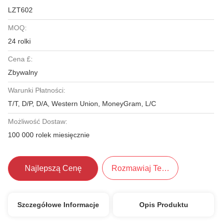
LZT602
MOQ:
24 rolki
Cena £:
Zbywalny
Warunki Płatności:
T/T, D/P, D/A, Western Union, MoneyGram, L/C
Możliwość Dostaw:
100 000 rolek miesięcznie
Najlepszą Cenę
Rozmawiaj Teraz.
Szczegółowe Informacje
Opis Produktu