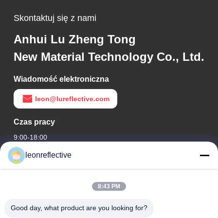
Skontaktuj się z nami
Anhui Lu Zheng Tong
New Material Technology Co., Ltd.
Wiadomość elektroniczna
leon@lureflective.com
Czas pracy
9:00-18:00
leonreflective
Nasz adres
Adres firmy
8:43 PM
2 piętro, budynek D2, Huayi Science and Technology Park,
High-tech Zone, Hefei, Anhui, Chiny
Good day, what product are you looking for?