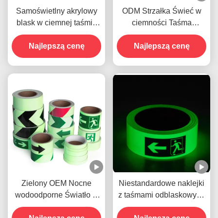
Samoświetlny akrylowy
ODM Strzałka Świeć w
blask w ciemnej taśmie
ciemności Taśma
do kaczki drukowalnej
naklejkowa dla
Najlepszą cenę
ostrzeżenia nocnego
Najlepszą cenę
Zielony OEM Nocne
Niestandardowe naklejki
wodoodporne Światło w
z taśmami odblaskowymi
ciemnej taśmie
do chodników