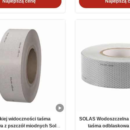
Najlepszą cenę
Najlepszą 
Marine
iej widoczności taśma
SOLAS Wodoszczelna 
a z pszczół miodnych Solas
taśma odblaskowa 