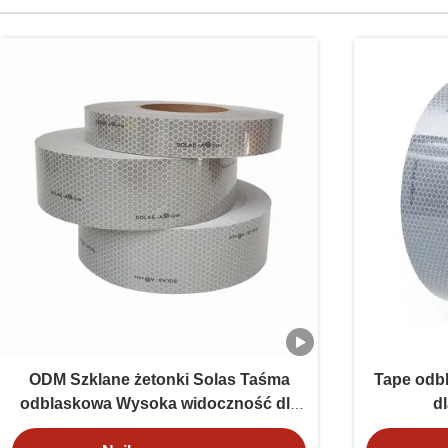
ODM Szklane żetonki Solas Taśma
Tape odb
odblaskowa Wysoka widoczność dla
dl
kamizelki ratunkowej