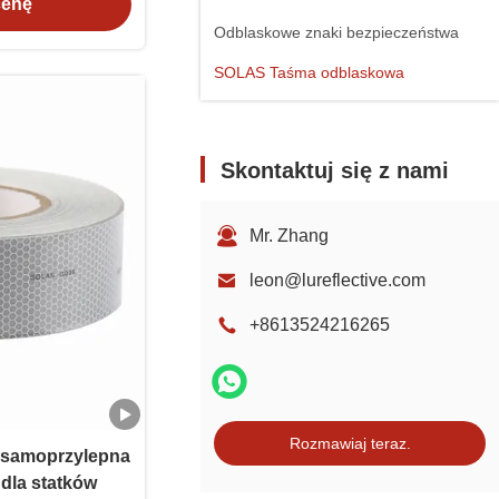
cenę
Odblaskowe znaki bezpieczeństwa
SOLAS Taśma odblaskowa
Skontaktuj się z nami
Mr. Zhang
leon@lureflective.com
+8613524216265
Rozmawiaj teraz.
samoprzylepna
dla statków