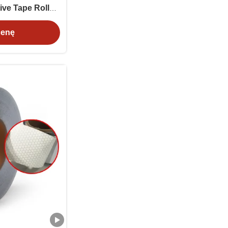
ive Tape Roll
feboat
cenę