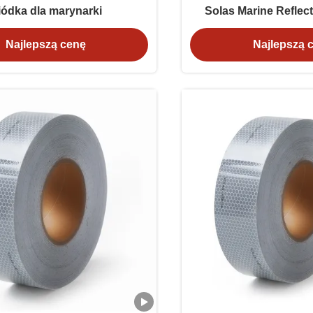
iódka dla marynarki
Solas Marine Reflect
White For Li
Najlepszą cenę
Najlepszą 