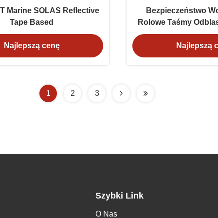
T Marine SOLAS Reflective
Bezpieczeństwo W
Tape Based
Rolowe Taśmy Odbla
Do ratowa
Najlepszą cenę
Najlepszą 
1
2
3
Szybki Link
O Nas