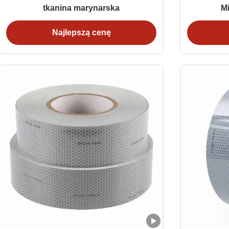
tkanina marynarska
M
Najlepszą cenę