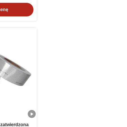
cenę
zatwierdzona