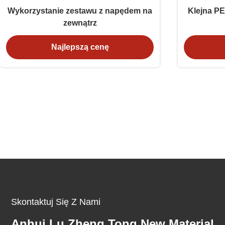
Wykorzystanie zestawu z napędem na
Klejna PE
zewnątrz
Najlepszą cenę
Skontaktuj Się Z Nami
Anhui Lu Zheng Tong New Material