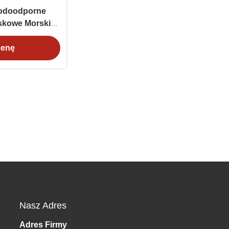
odoodporne
skowe Morskie
nia
cenę
Nasz Adres
Adres Firmy