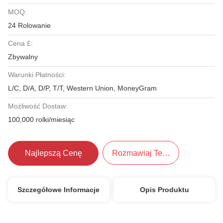
MOQ:
24 Rolowanie
Cena £:
Zbywalny
Warunki Płatności:
L/C, D/A, D/P, T/T, Western Union, MoneyGram
Możliwość Dostaw:
100,000 rolki/miesiąc
Najlepszą Cenę
Rozmawiaj Teraz.
Szczegółowe Informacje
Opis Produktu