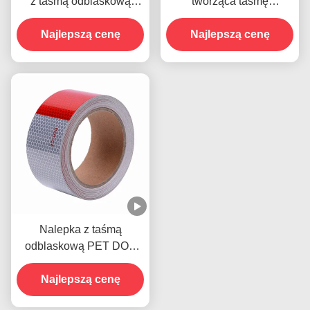
z taśmą odblaskową
tworząca taśmę
Retro DOT C2 dla
ostrzegawczą Hi Vis dla
Najlepszą cenę
przyczep
Najlepszą cenę
przyczep
Nalepka z taśmą
odblaskową PET DOT
dla samochodów
Najlepszą cenę
ciężarowych