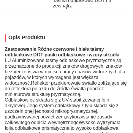
Taśma odblaskowa DOT na 
zewnątrz
Opis Produktu
Zastosowanie Różne czerwone i białe taśmy
odblaskowe DOT paski odblaskowe i wzory strzałki
LU Aluminizowane taśmy odblaskowe pryzmatyczne są
przeznaczone do produkcji znaków drogowych, znaków
bezpieczeństwa w miejscu pracy i pasów widocznych dla
pojazdów, w których wymagana jest większa
widoczność.Reflektor przekierowuje światło zbliżające się
do reflektora pojazdu do źródła światła poprzez
miniaturową strukturę pryzmatyczną.
Odblaskowiec składa się z UV-stabilizowanej folii
akrylowej. Jego system odblaskowy z tyłu składa się z
uszczelnionej jednostki mikropryzmatycznej,
podtrzymywanej powietrzem,wykorzystanie zasady
całkowitego odbicia wewnętrznegoWysoko wytrzymała
folia odblaskowa prismatyczna to wysoko odblaskowa,