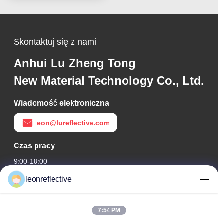
Skontaktuj się z nami
Anhui Lu Zheng Tong
New Material Technology Co., Ltd.
Wiadomość elektroniczna
leon@lureflective.com
Czas pracy
9:00-18:00
leonreflective
Nasz adres
Adres firmy
7:54 PM
2 piętro, budynek D2, Huayi Science and Technology Park,