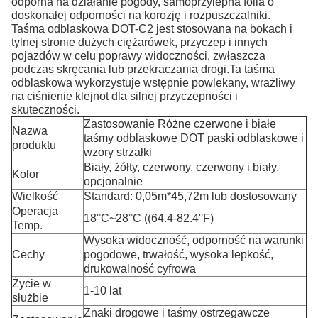
odporna na działanie pogody, samoprzylepna folia o
doskonałej odporności na korozję i rozpuszczalniki.
Taśma odblaskowa DOT-C2 jest stosowana na bokach i
tylnej stronie dużych ciężarówek, przyczep i innych
pojazdów w celu poprawy widoczności, zwłaszcza
podczas skręcania lub przekraczania drogi.Ta taśma
odblaskowa wykorzystuje wstępnie powlekany, wrażliwy
na ciśnienie klejnot dla silnej przyczepności i
skuteczności.
Zastosowanie Różne czerwone i białe
Nazwa
taśmy odblaskowe DOT paski odblaskowe i
produktu
wzory strzałki
Biały, żółty, czerwony, czerwony i biały,
Kolor
opcjonalnie
Wielkość
Standard: 0,05m*45,72m lub dostosowany
Operacja
18°C~28°C ((64.4-82.4°F)
Temp.
Wysoka widoczność, odporność na warunki
Cechy
pogodowe, trwałość, wysoka lepkość,
drukowalność cyfrowa
Życie w
1-10 lat
służbie
Znaki drogowe i taśmy ostrzegawcze