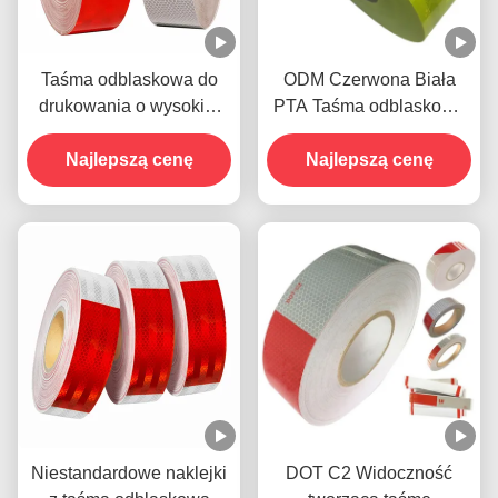
Taśma odblaskowa do
ODM Czerwona Biała
drukowania o wysokiej
PTA Taśma odblaskowa
intensywności
Samoprzylepna odporna
Najlepszą cenę
na warunki pogodowe
Najlepszą cenę
Niestandardowe naklejki
DOT C2 Widoczność