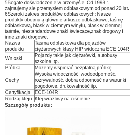
5Bogate doświadczenie w przemyśle: Od 1998 r.
zajmujemy się przemysłem odblaskowym od ponad 20 lat.
6Szeroki zakres produktów odblaskowych: Nasze
produkty obejmują głównie arkusze odblaskowe, taśmę
odblaskową, blask w ciemnym winylu, blask w ciemnej
taśmie, niestandardowe znaki świecące,znak drogowy i
inne znaki drogowe.
Nazwa
Taśma odblaskowa dla pojazdów
produktu
ciężarowych klasy HIP widoczna ECE 104R
Pojazdy takie jak ciężarówki, autobusy
Wnioski
szkolne itp.
Próbka
Możemy wspierać bezpłatną próbkę
Wysoka widoczność, wodoodporność,
Cechy
rozrywalność, dobra odporność na warunki
pogodowe, drukowalność itp.
Certyfikacja
ECE-104R
Rodzaj kleju
Klej wrażliwy na ciśnienie
Szczegóły produktu: