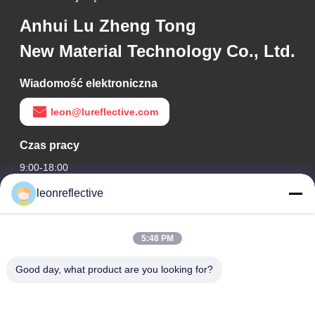
Anhui Lu Zheng Tong
New Material Technology Co., Ltd.
Wiadomość elektroniczna
leon@lureflective.com
Czas pracy
9:00-18:00
leonreflective
Nasz adres
Adres firmy
5:48 PM
2 piętro, budynek D2, Huayi Science and Technology Park,
High-tech Zone, Hefei, Anhui, Chiny
Good day, what product are you looking for?
Adres fabryki
Nowoczesny Park Przemysłowy Shoushu, Huainan, Anhui,