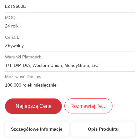
LZT9600E
MOQ:
24 rolki
Cena £:
Zbywalny
Warunki Płatności:
T/T, D/P, D/A, Western Union, MoneyGram, L/C
Możliwość Dostaw:
100 000 rolek miesięcznie
Najlepszą Cenę
Rozmawiaj Teraz.
Szczegółowe Informacje
Opis Produktu