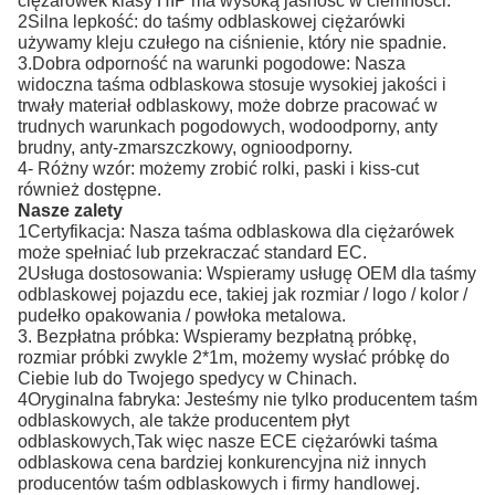
ciężarówek klasy HIP ma wysoką jasność w ciemności.
2Silna lepkość: do taśmy odblaskowej ciężarówki
używamy kleju czułego na ciśnienie, który nie spadnie.
3.Dobra odporność na warunki pogodowe: Nasza
widoczna taśma odblaskowa stosuje wysokiej jakości i
trwały materiał odblaskowy, może dobrze pracować w
trudnych warunkach pogodowych, wodoodporny, anty
brudny, anty-zmarszczkowy, ognioodporny.
4- Różny wzór: możemy zrobić rolki, paski i kiss-cut
również dostępne.
Nasze zalety
1Certyfikacja: Nasza taśma odblaskowa dla ciężarówek
może spełniać lub przekraczać standard EC.
2Usługa dostosowania: Wspieramy usługę OEM dla taśmy
odblaskowej pojazdu ece, takiej jak rozmiar / logo / kolor /
pudełko opakowania / powłoka metalowa.
3. Bezpłatna próbka: Wspieramy bezpłatną próbkę,
rozmiar próbki zwykle 2*1m, możemy wysłać próbkę do
Ciebie lub do Twojego spedycy w Chinach.
4Oryginalna fabryka: Jesteśmy nie tylko producentem taśm
odblaskowych, ale także producentem płyt
odblaskowych,Tak więc nasze ECE ciężarówki taśma
odblaskowa cena bardziej konkurencyjna niż innych
producentów taśm odblaskowych i firmy handlowej.