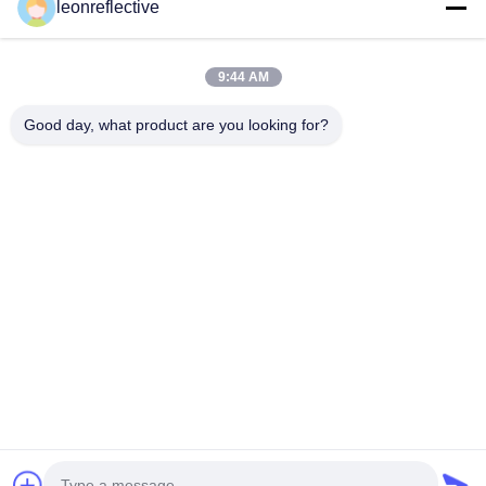
leonreflective
Nasz adres
Adres firmy
9:44 AM
2 piętro, budynek D2, Huayi Science and Technology Park,
High-tech Zone, Hefei, Anhui, Chiny
Good day, what product are you looking for?
Adres fabryki
Nowoczesny Park Przemysłowy Shoushu, Huainan, Anhui,
Chiny
Tel.
0086-13524216265
Chiny Dobra jakość Pryzmatyczna folia odblaskowa Sprzedawca.
-2026 Anhui Lu Zheng Tong New Material Technology Co., Ltd.
Wszystkie prawa zastrzeżone.
Polityka prywatności
|
Sitemap