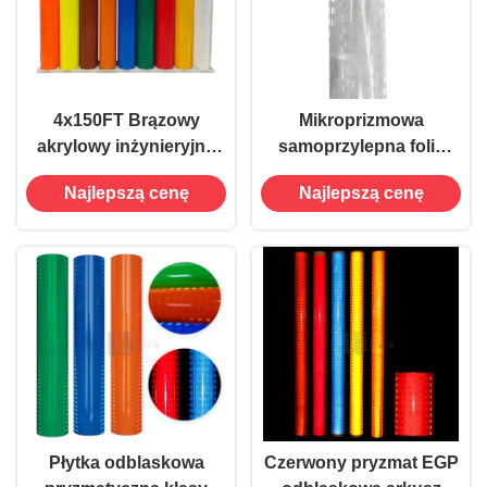
4x150FT Brązowy
Mikroprizmowa
akrylowy inżynieryjny
samoprzylepna folia
EGP Pryzmatyczny
odblaskowa z
Najlepszą cenę
Najlepszą cenę
odblaskowy arkusz
aluminium EGP
winylowy do znaków
drogowych
Płytka odblaskowa
Czerwony pryzmat EGP