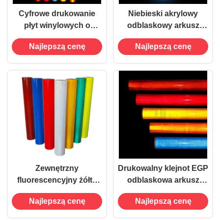
Cyfrowe drukowanie
Niebieski akrylowy
płyt winylowych o
odblaskowy arkusz
wysokiej intensywności
EGP Winyl drukowalny
Najlepszą cenę
Najlepszą cenę
odblaskowej do znaków
drogowych
Zewnętrzny
Drukowalny klejnot EGP
fluorescencyjny żółty
odblaskowa arkusz
odblaskowy trwały winyl
winylowy do znaków
Najlepszą cenę
Najlepszą cenę
odporny na uderzenia
drogowych 48 In X 150
Ft