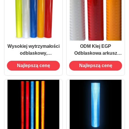
Wysokiej wytrzymałości
ODM Klej EGP
odblaskowy,
Odblaskowa arkusz
pryzmatyczny arkusz
pomarańczowy winyl
Najlepszą cenę
Najlepszą cenę
winylowy Żółty
dla bezpieczeństwa
drogowego