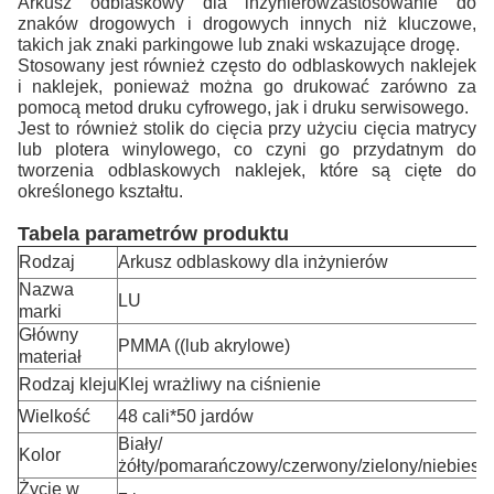
Arkusz odblaskowy dla inżynierów
zastosowanie do
znaków drogowych i drogowych innych niż kluczowe,
takich jak znaki parkingowe lub znaki wskazujące drogę.
Stosowany jest również często do odblaskowych naklejek
i naklejek, ponieważ można go drukować zarówno za
pomocą metod druku cyfrowego, jak i druku serwisowego.
Jest to również stolik do cięcia przy użyciu cięcia matrycy
lub plotera winylowego, co czyni go przydatnym do
tworzenia odblaskowych naklejek, które są cięte do
określonego kształtu.
Tabela parametrów produktu
Rodzaj
Arkusz odblaskowy dla inżynierów
Nazwa
LU
marki
Główny
PMMA ((lub akrylowe)
materiał
Rodzaj kleju
Klej wrażliwy na ciśnienie
Wielkość
48 cali*50 jardów
Biały/
Kolor
żółty/pomarańczowy/czerwony/zielony/niebiesk
Życie w