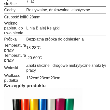
7 lat
służbie
Cechy
Rozrywalne, drukowalne, elastyczne
Grubość folii
0.28mm
Włókno
papieru do
Linia Białej Książki
uwolnienia
Próbka
Bezpłatna próbka do odniesienia
Temperatura
18-28
°C
pracy
Temperatura
-20-60
°C
pracy
Znaki uliczne i drogowe niekrytyczne,znaki tym
Wnioski
pracy
Wielkość
132cm*23cm*23cm
pudełka
Szczegóły produktu