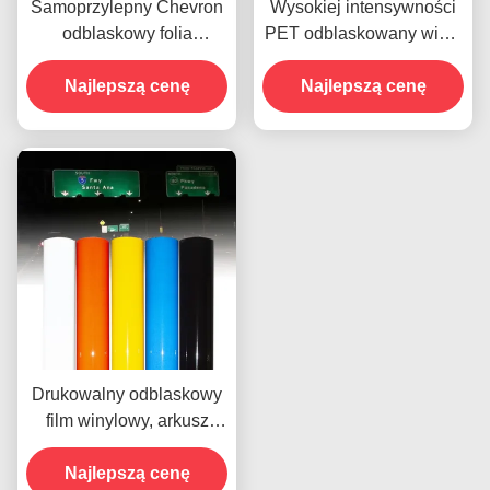
Samoprzylepny Chevron
Wysokiej intensywności
odblaskowy folia
PET odblaskowany winyl
winylowa Winylowa rolka
przezroczysty
Najlepszą cenę
Reklamowa
odblaskowy arkusz
Najlepszą cenę
winylu
Drukowalny odblaskowy
film winylowy, arkusz
radiowy, akrylowy, ekran
rozdzierający się
Najlepszą cenę