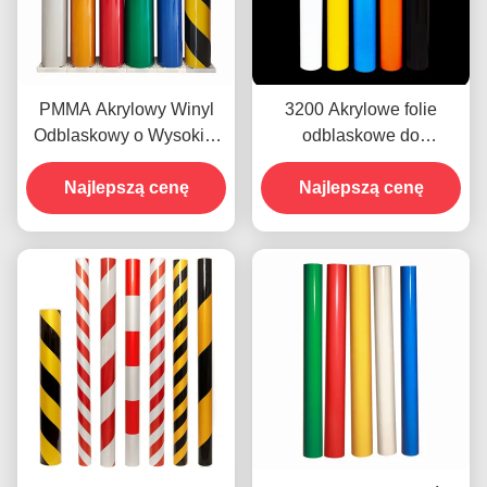
PMMA Akrylowy Winyl
3200 Akrylowe folie
Odblaskowy o Wysokiej
odblaskowe do
Intensywności Do
sprzedaży winylowej na
Znaków Ulicznych
Najlepszą cenę
Najlepszą cenę
zamówienie
Wysoka Jasność