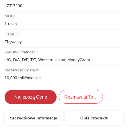
LZT 7200
MOQ:
1 rolka
Cena £:
Zbywalny
Warunki Płatności:
L/C, D/A, D/P, T/T, Western Union, MoneyGram
Możliwość Dostaw:
10,000 rolki/miesiąc
Najlepszą Cenę
Rozmawiaj Teraz.
Szczegółowe Informacje
Opis Produktu