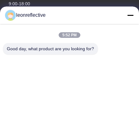
9:00-18:00
leonreflective
Nasz adres
Adres firmy
5:52 PM
2 piętro, budynek D2, Huayi Science and Technology Park,
High-tech Zone, Hefei, Anhui, Chiny
Good day, what product are you looking for?
Adres fabryki
Nowoczesny Park Przemysłowy Shoushu, Huainan, Anhui,
Chiny
Tel.
0086-13524216265
Chiny Dobra jakość Pryzmatyczna folia odblaskowa Sprzedawca.
-2026 Anhui Lu Zheng Tong New Material Technology Co., Ltd.