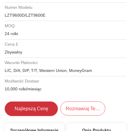
Numer Modelu:
LZT9600D/LZT9600E
MOQ:
24 rolki
Cena £:
Zbywalny
Warunki Płatności:
L/C, D/A, D/P, T/T, Western Union, MoneyGram
Możliwość Dostaw:
10,000 rolki/miesiąc
Najlepszą Cenę
Rozmawiaj Teraz.
Szczegółowe Informacje
Opis Produktu