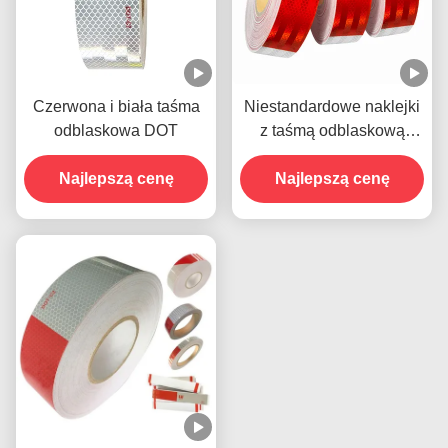
Czerwona i biała taśma
Niestandardowe naklejki
odblaskowa DOT
z taśmą odblaskową
Retro DOT C2 dla
Najlepszą cenę
Najlepszą cenę
przyczep