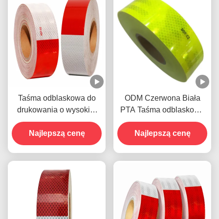
Taśma odblaskowa do
ODM Czerwona Biała
drukowania o wysokiej
PTA Taśma odblaskowa
intensywności
Samoprzylepna odporna
Najlepszą cenę
na warunki pogodowe
Najlepszą cenę