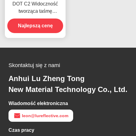
DOT C2 Widoczność
tworząca taśmę
ostrzegawczą Hi Vis dla
Najlepszą cenę
przyczep
Skontaktuj się z nami
Anhui Lu Zheng Tong
New Material Technology Co., Ltd.
Wiadomość elektroniczna
leon@lureflective.com
Czas pracy