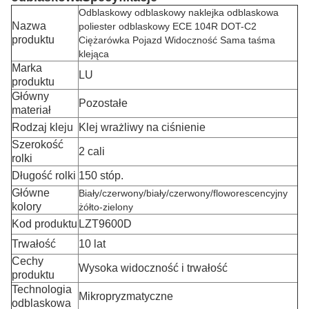
Odblaskowy odblaskowy naklejka odblaskowa
Nazwa
poliester odblaskowy ECE 104R DOT-C2
produktu
Ciężarówka Pojazd Widoczność Sama taśma
klejąca
Marka
LU
produktu
Główny
Pozostałe
materiał
Rodzaj kleju
Klej wrażliwy na ciśnienie
Szerokość
2 cali
rolki
Długość rolki
150 stóp.
Główne
Biały/czerwony/biały/czerwony/floworescencyjny
kolory
żółto-zielony
Kod produktu
LZT9600D
Trwałość
10 lat
Cechy
Wysoka widoczność i trwałość
produktu
Technologia
Mikropryzmatyczne
odblaskowa