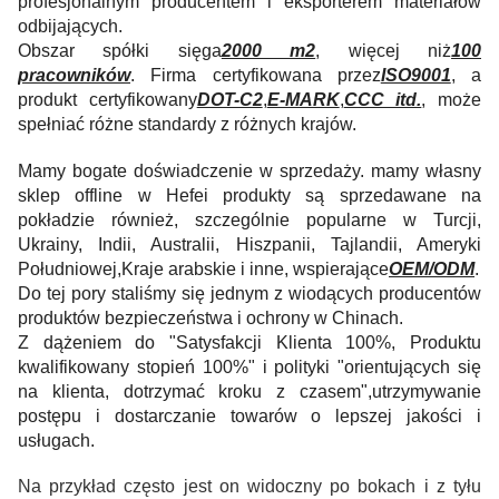
profesjonalnym producentem i eksporterem materiałów
odbijających.
Obszar spółki sięga
2000 m2
, więcej niż
100
pracowników
. Firma certyfikowana przez
ISO9001
, a
produkt certyfikowany
DOT-C2
,
E-MARK
,
CCC itd.
, może
spełniać różne standardy z różnych krajów.
Mamy bogate doświadczenie w sprzedaży. mamy własny
sklep offline w Hefei produkty są sprzedawane na
pokładzie również, szczególnie popularne w Turcji,
Ukrainy, Indii, Australii, Hiszpanii, Tajlandii, Ameryki
Południowej,Kraje arabskie i inne, wspierające
OEM/ODM
.
Do tej pory staliśmy się jednym z wiodących producentów
produktów bezpieczeństwa i ochrony w Chinach.
Z dążeniem do "Satysfakcji Klienta 100%, Produktu
kwalifikowany stopień 100%" i polityki "orientujących się
na klienta, dotrzymać kroku z czasem",utrzymywanie
postępu i dostarczanie towarów o lepszej jakości i
usługach.
Na przykład często jest on widoczny po bokach i z tyłu