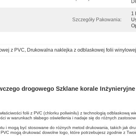
D
1 
Szczegóły Pakowania:
Us
O
lowej z PVC
, 
Drukowalna naklejka z odblaskowej folii winylowe
czego drogowego Szklane korale Inżynieryjne 
 właściwości folii z PVC (chlorku poliwinilu) z technologią odblaskową w
ości w warunkach słabego oświetlenia i nadaje się do różnych zastos
entu i mogą być stosowane do różnych metod drukowania, takich jak dr
ej PVC mogą drukować dowolne logo, które potrzebujesz zgodnie z Twoi