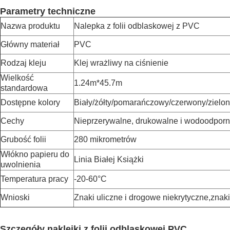
Parametry techniczne
Nazwa produktu
Nalepka z folii odblaskowej z PVC
Główny materiał
PVC
Rodzaj kleju
Klej wrażliwy na ciśnienie
Wielkość
1.24m*45.7m
standardowa
Dostępne kolory
Biały/żółty/pomarańczowy/czerwony/zielon
Cechy
Nieprzerywalne, drukowalne i wodoodpor
Grubość folii
280 mikrometrów
Włókno papieru do
Linia Białej Książki
uwolnienia
Temperatura pracy
-20-60
°C
Wnioski
Znaki uliczne i drogowe niekrytyczne,znak
Szczegóły naklejki z folii odblaskowej PVC