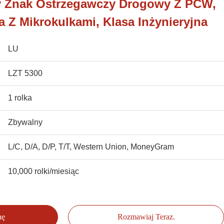
y Znak Ostrzegawczy Drogowy Z PCW,
 Z Mikrokulkami, Klasa Inżynieryjna
LU
LZT 5300
1 rolka
Zbywalny
L/C, D/A, D/P, T/T, Western Union, MoneyGram
10,000 rolki/miesiąc
nę
Rozmawiaj Teraz.