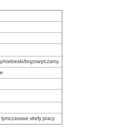
y/niebieski/brązowy/czarny
ne
i tymczasowe strefy pracy