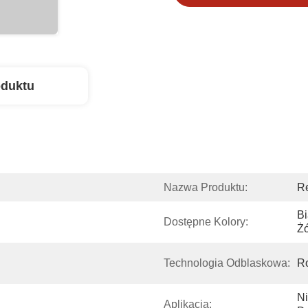
oduktu
Nazwa Produktu:
Re
Bi
Dostępne Kolory:
Żó
Technologia Odblaskowa:
Ro
Ni
Aplikacja: