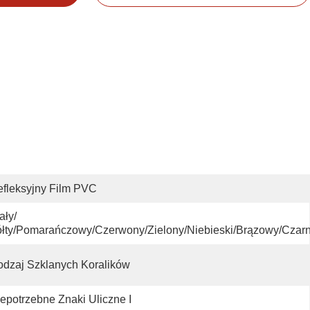
fleksyjny Film PVC
ały/
łty/pomarańczowy/czerwony/zielony/niebieski/brązowy/czar
dzaj Szklanych Koralików
epotrzebne Znaki Uliczne I 