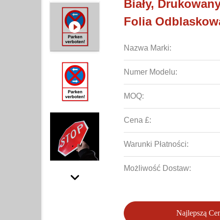
Biały, Drukowan
Folia Odblaskowa
Nazwa Marki:
Numer Modelu:
MOQ:
Cena £:
Warunki Płatności:
Możliwość Dostaw:
Najlepszą Ce