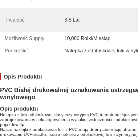
Trwałość:
3-5 Lat
Możliwość Supply:
10,000 Rolki/miesiąc
Podkreślić:
Nalepka z odblaskowej folii winy
Opis Produktu
PVC Białej drukowalnej oznakowania ostrzegaw
winylowego
Opis produktu
Nalepka z folii odblaskowej klasy inżynieryjnej PVC to materiał łączący
zaprojektowana w celu zapewnienia wysokiej widoczności i odblaskow
pojazdów itp.
Nasze naklejki z odblaskowej folii z PVC mają dobrą absorpcję atram
drukowanie UVPonadto, nasze naklejki z odblaskowej folii inżynieryjn