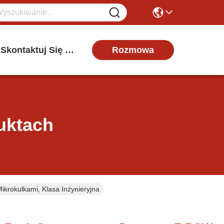
Rozmowa
Skontaktuj Się Z Nami
uktach
krokulkami, Klasa Inżynieryjna