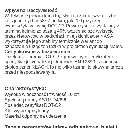
Wpływ na rzeczywistość
W Teksasie pewna firma logistyczna zmniejszyła liczbę
kolizji nocnych o 58%* po tym, jak 200 przyczep
wyposażyła w taśmę DOT-C2.Rowerzyści korzystający z
taśm na hełmie zgłaszają 40% wcześniejsze wykrycie
przez kierowców w badaniach miejskichNawet NASA
wykorzystuje jego stabilny termicznie wariant do
oznaczania urządzeń łazika w projektach symulacji Marsa.
Certyfikowane zabezpieczenie
Przekracza normy DOT-C2 z podwójnym certyfikatem
specyfikacji sygnalizacji drogowej EN 12899 i zgodności
ekologicznej REACH.To nie tylko taśma, to aktywna tarcza
przed niespodziewanym..
Charakterystyka:
Wysoka widoczność i trwałość 10 lat
Spełniają normy ASTM D4956
Posiadać certyfikat DOT-C2
Klej wysokoprzylepny
Materiał odporny na uderzenia
Tabela parametrów taśmy odblaskowej białej i