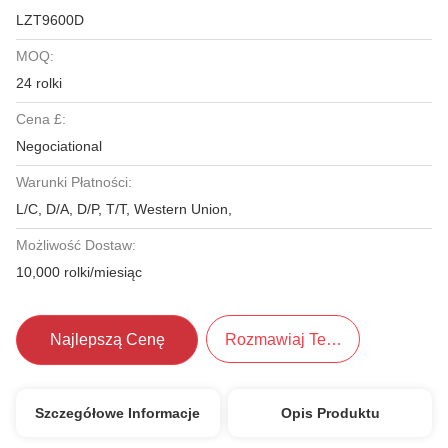
LZT9600D
MOQ:
24 rolki
Cena £:
Negociational
Warunki Płatności:
L/C, D/A, D/P, T/T, Western Union,
Możliwość Dostaw:
10,000 rolki/miesiąc
Najlepszą Cenę
Rozmawiaj Teraz.
Szczegółowe Informacje
Opis Produktu