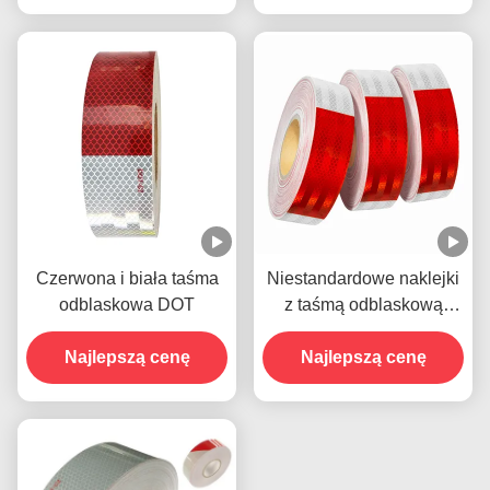
Czerwona i biała taśma
Niestandardowe naklejki
odblaskowa DOT
z taśmą odblaskową
Retro DOT C2 dla
Najlepszą cenę
Najlepszą cenę
przyczep