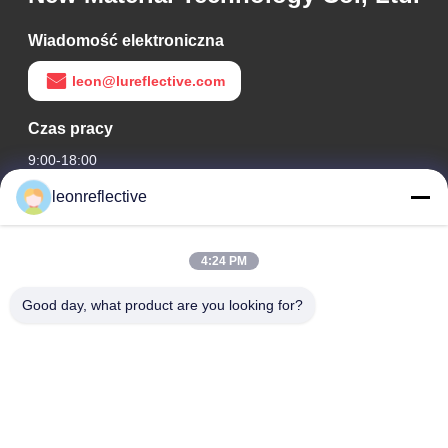
Wiadomość elektroniczna
leon@lureflective.com
Czas pracy
9:00-18:00
leonreflective
Nasz adres
Adres firmy
4:24 PM
2 piętro, budynek D2, Huayi Science and Technology Park,
High-tech Zone, Hefei, Anhui, Chiny
Good day, what product are you looking for?
Adres fabryki
Nowoczesny Park Przemysłowy Shoushu, Huainan, Anhui,
Chiny
Tel.
0086-13524216265