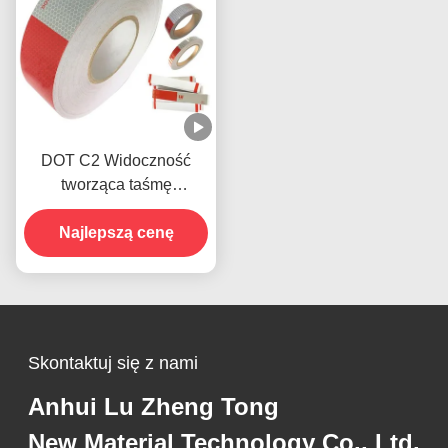
DOT C2 Widoczność
tworząca taśmę
ostrzegawczą Hi Vis dla
Najlepszą cenę
przyczep
Skontaktuj się z nami
Anhui Lu Zheng Tong
New Material Technology Co., Ltd.