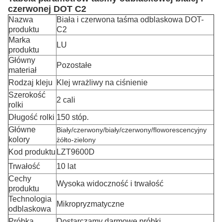
czerwonej DOT C2
Nazwa
Biała i czerwona taśma odblaskowa DOT-
produktu
C2
Marka
LU
produktu
Główny
Pozostałe
materiał
Rodzaj kleju
Klej wrażliwy na ciśnienie
Szerokość
2 cali
rolki
Długość rolki
150 stóp.
Główne
Biały/czerwony/biały/czerwony/floworescencyjny
kolory
żółto-zielony
Kod produktu
LZT9600D
Trwałość
10 lat
Cechy
Wysoka widoczność i trwałość
produktu
Technologia
Mikropryzmatyczne
odblaskowa
Próbka
Dostarczamy darmowe próbki.