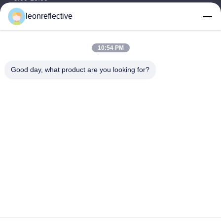
leonreflective
Nasz adres
Adres firmy
10:54 PM
2 piętro, budynek D2, Huayi Science and Technology Park,
High-tech Zone, Hefei, Anhui, Chiny
Good day, what product are you looking for?
Adres fabryki
Nowoczesny Park Przemysłowy Shoushu, Huainan, Anhui,
Chiny
Tel.
0086-13524216265
Chiny Dobra jakość Pryzmatyczna folia odblaskowa Sprzedawca.
-2026 Anhui Lu Zheng Tong New Material Technology Co., Ltd.