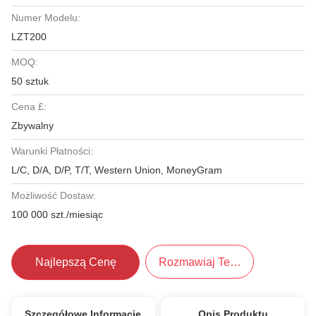
Numer Modelu:
LZT200
MOQ:
50 sztuk
Cena £:
Zbywalny
Warunki Płatności:
L/C, D/A, D/P, T/T, Western Union, MoneyGram
Możliwość Dostaw:
100 000 szt./miesiąc
Najlepszą Cenę
Rozmawiaj Teraz.
Szczegółowe Informacje
Opis Produktu