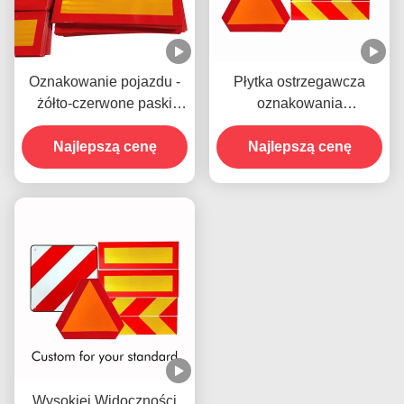
Oznakowanie pojazdu -
Płytka ostrzegawcza
żółto-czerwone paski
oznakowania
aluminiowe odblaskowe,
odblaskowego pojazdu
odblaskowa naklejka
Najlepszą cenę
Płytka odblaskowa
Najlepszą cenę
szewron dla ciężkich
tylnego oznakowania dla
samochodów
Włoch Hiszpania
ciężarowych
Wysokiej Widoczności