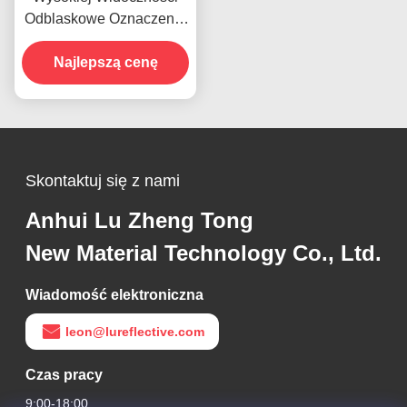
Odblaskowe Oznaczenia
Pojazdów, Przyciągające
Wzrok, Odblaskowe
Najlepszą cenę
Naklejki Numeru
Rejestracyjnego Dla
Ciężkich Ciężarówek
Skontaktuj się z nami
Anhui Lu Zheng Tong
New Material Technology Co., Ltd.
Wiadomość elektroniczna
leon@lureflective.com
Czas pracy
9:00-18:00