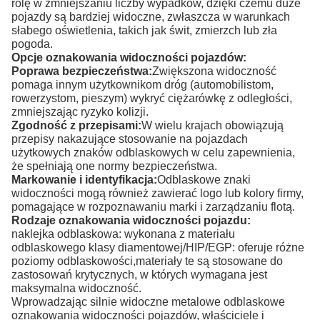
rolę w zmniejszaniu liczby wypadków, dzięki czemu duże
pojazdy są bardziej widoczne, zwłaszcza w warunkach
słabego oświetlenia, takich jak świt, zmierzch lub zła
pogoda.
Opcje oznakowania widoczności pojazdów:
Poprawa bezpieczeństwa:
Zwiększona widoczność
pomaga innym użytkownikom dróg (automobilistom,
rowerzystom, pieszym) wykryć ciężarówkę z odległości,
zmniejszając ryzyko kolizji.
Zgodność z przepisami:
W wielu krajach obowiązują
przepisy nakazujące stosowanie na pojazdach
użytkowych znaków odblaskowych w celu zapewnienia,
że spełniają one normy bezpieczeństwa.
Markowanie i identyfikacja:
Odblaskowe znaki
widoczności mogą również zawierać logo lub kolory firmy,
pomagające w rozpoznawaniu marki i zarządzaniu flotą.
Rodzaje oznakowania widoczności pojazdu:
naklejka odblaskowa: wykonana z materiału
odblaskowego klasy diamentowej/HIP/EGP: oferuje różne
poziomy odblaskowości,materiały te są stosowane do
zastosowań krytycznych, w których wymagana jest
maksymalna widoczność.
Wprowadzając silnie widoczne metalowe odblaskowe
oznakowania widoczności pojazdów, właściciele i