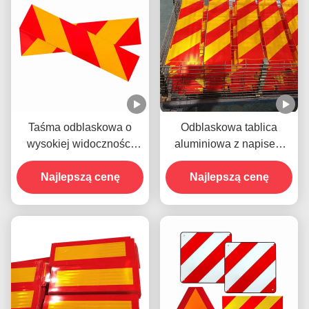
Taśma odblaskowa o
Odblaskowa tablica
wysokiej widoczności
aluminiowa z napisem
widoczności pojazdów
ostrzegawczym dla
dla bezpieczeństwa
Najlepszą cenę
pojazdów ciężkich
Najlepszą cenę
ruchu drogowego
ciężarówek