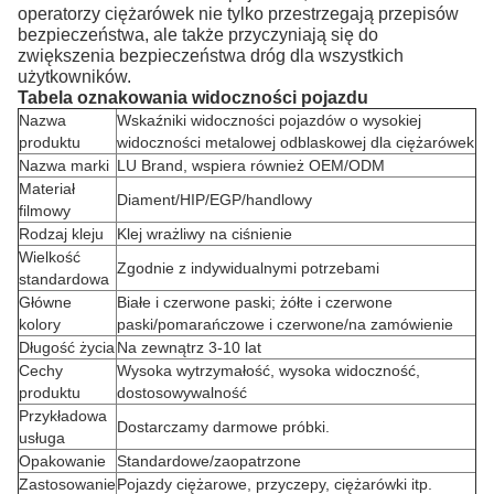
operatorzy ciężarówek nie tylko przestrzegają przepisów
bezpieczeństwa, ale także przyczyniają się do
zwiększenia bezpieczeństwa dróg dla wszystkich
użytkowników.
Tabela oznakowania widoczności pojazdu
Nazwa
Wskaźniki widoczności pojazdów o wysokiej
produktu
widoczności metalowej odblaskowej dla ciężarówek
Nazwa marki
LU Brand, wspiera również OEM/ODM
Materiał
Diament/HIP/EGP/handlowy
filmowy
Rodzaj kleju
Klej wrażliwy na ciśnienie
Wielkość
Zgodnie z indywidualnymi potrzebami
standardowa
Główne
Białe i czerwone paski; żółte i czerwone
kolory
paski/pomarańczowe i czerwone/na zamówienie
Długość życia
Na zewnątrz 3-10 lat
Cechy
Wysoka wytrzymałość, wysoka widoczność,
produktu
dostosowywalność
Przykładowa
Dostarczamy darmowe próbki.
usługa
Opakowanie
Standardowe/zaopatrzone
Zastosowanie
Pojazdy ciężarowe, przyczepy, ciężarówki itp.