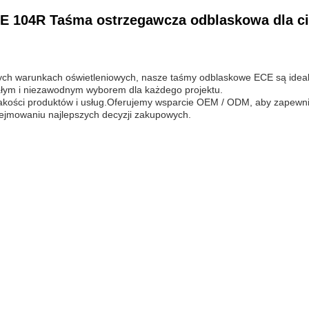
E 104R Taśma ostrzegawcza odblaskowa dla c
h warunkach oświetleniowych, nasze taśmy odblaskowe ECE są idealne
rwałym i niezawodnym wyborem dla każdego projektu.
jakości produktów i usług.Oferujemy wsparcie OEM / ODM, aby zapewni
dejmowaniu najlepszych decyzji zakupowych.