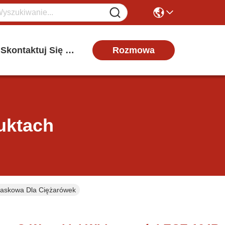
Rozmowa
Skontaktuj Się Z Nami
uktach
askowa Dla Ciężarówek