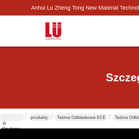
Anhui Lu Zheng Tong New Material Technol
Szcze
produkty
Taśma Odblaskowa ECE
Taśma Odbl
Do domu