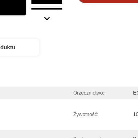
oduktu
Orzecznictwo:
E
Żywotność:
10