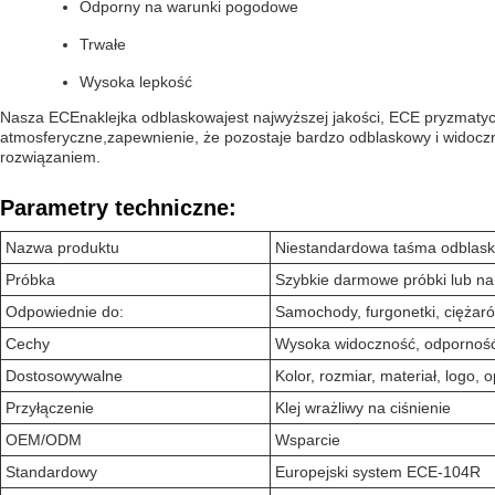
Odporny na warunki pogodowe
Trwałe
Wysoka lepkość
Nasza ECE
naklejka odblaskowa
jest najwyższej jakości, ECE pryzmaty
atmosferyczne,zapewnienie, że pozostaje bardzo odblaskowy i widocz
rozwiązaniem.
Parametry techniczne:
Nazwa produktu
Niestandardowa taśma odblas
Próbka
Szybkie darmowe próbki lub n
Odpowiednie do:
Samochody, furgonetki, ciężaró
Cechy
Wysoka widoczność, odporność
Dostosowywalne
Kolor, rozmiar, materiał, logo,
Przyłączenie
Klej wrażliwy na ciśnienie
OEM/ODM
Wsparcie
Standardowy
Europejski system ECE-104R