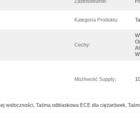
Zastosowanie:
P
Kategoria Produktu:
T
Wy
Od
Cechy:
At
W
Możliwość Supply:
10
ej widoczności
, 
Taśma odblaskowa ECE dla ciężarówek
, 
Taśm