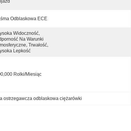
ojazd
aśma Odblaskowa ECE
soka Widoczność, 
porność Na Warunki 
mosferyczne, Trwałość, 
ysoka Lepkość
0,000 Rolki/miesiąc
a ostrzegawcza odblaskowa ciężarówki