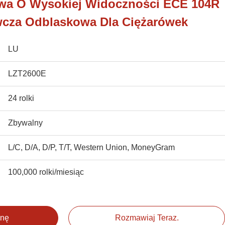
wa O Wysokiej Widoczności ECE 104R
cza Odblaskowa Dla Ciężarówek
LU
LZT2600E
24 rolki
Zbywalny
L/C, D/A, D/P, T/T, Western Union, MoneyGram
100,000 rolki/miesiąc
enę
Rozmawiaj Teraz.