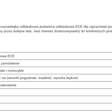
czny
naklejka odblaskowa jest
taśma odblaskowa ECE dla ciężarówek jes
ny przez kolejne lata. Jest również dostosowywalny do konkretnych p
kowa ECE
a zamówienie
wki i motocykle
 na warunki pogodowe, trwałość, wysoka lepkość
 opakowanie