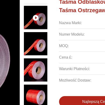
Taśma Odblasko
Taśma Ostrzegaw
Nazwa Marki:
Numer Modelu:
MOQ:
Cena £:
Warunki Płatności:
Możliwość Dostaw:
Najlepszą C