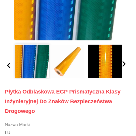
Płytka Odblaskowa EGP Prismatyczna Klasy
Inżynieryjnej Do Znaków Bezpieczeństwa
Drogowego
Nazwa Marki:
LU