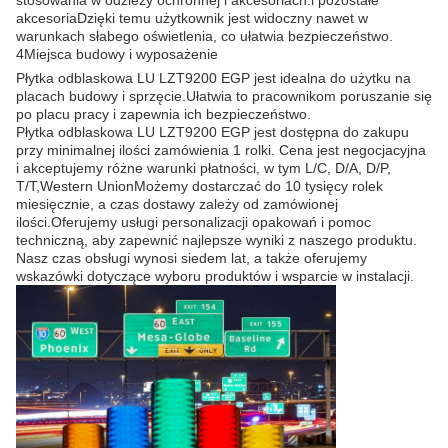
stosowania w odzieży ochronnej i akcesoriach.i pozostałe
akcesoriaDzięki temu użytkownik jest widoczny nawet w
warunkach słabego oświetlenia, co ułatwia bezpieczeństwo.
4Miejsca budowy i wyposażenie
Płytka odblaskowa LU LZT9200 EGP jest idealna do użytku na
placach budowy i sprzęcie.Ułatwia to pracownikom poruszanie się
po placu pracy i zapewnia ich bezpieczeństwo.
Płytka odblaskowa LU LZT9200 EGP jest dostępna do zakupu
przy minimalnej ilości zamówienia 1 rolki. Cena jest negocjacyjna
i akceptujemy różne warunki płatności, w tym L/C, D/A, D/P,
T/T,Western UnionMożemy dostarczać do 10 tysięcy rolek
miesięcznie, a czas dostawy zależy od zamówionej
ilości.Oferujemy usługi personalizacji opakowań i pomoc
techniczną, aby zapewnić najlepsze wyniki z naszego produktu.
Nasz czas obsługi wynosi siedem lat, a także oferujemy
wskazówki dotyczące wyboru produktów i wsparcie w instalacji.