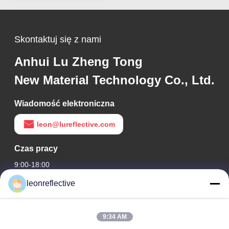
Skontaktuj się z nami
Anhui Lu Zheng Tong
New Material Technology Co., Ltd.
Wiadomość elektroniczna
leon@lureflective.com
Czas pracy
9:00-18:00
leonreflective
Nasz adres
Adres firmy
9:34 AM
2 piętro, budynek D2, Huayi Science and Technology Park,