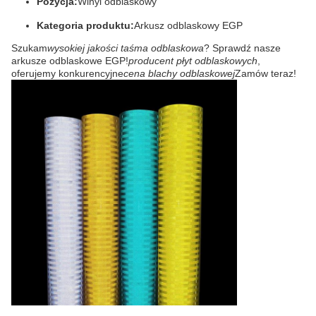
Pozycja:
Winyl odblaskowy
Kategoria produktu:
Arkusz odblaskowy EGP
Szukam
wysokiej jakości taśma odblaskowa
? Sprawdź nasze
arkusze odblaskowe EGP!
producent płyt odblaskowych
,
oferujemy konkurencyjne
cena blachy odblaskowej
Zamów teraz!