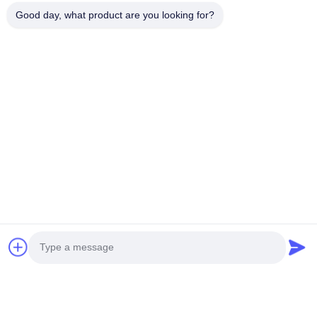
High-tech Zone, Hefei, Anhui, Chiny
Good day, what product are you looking for?
Adres fabryki
Nowoczesny Park Przemysłowy Shoushu, Huainan, Anhui,
Chiny
Tel.
0086-13524216265
Chiny Dobra jakość Pryzmatyczna folia odblaskowa Sprzedawca.
-2026 Anhui Lu Zheng Tong New Material Technology Co., Ltd.
Wszystkie prawa zastrzeżone.
Polityka prywatności
|
Sitemap