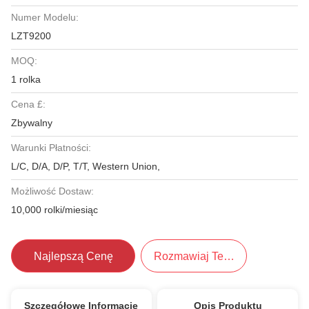
Numer Modelu:
LZT9200
MOQ:
1 rolka
Cena £:
Zbywalny
Warunki Płatności:
L/C, D/A, D/P, T/T, Western Union,
Możliwość Dostaw:
10,000 rolki/miesiąc
Najlepszą Cenę
Rozmawiaj Teraz.
Szczegółowe Informacje
Opis Produktu