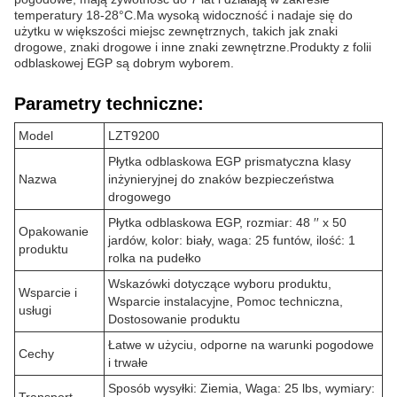
temperatury 18-28°C.Ma wysoką widoczność i nadaje się do
użytku w większości miejsc zewnętrznych, takich jak znaki
drogowe, znaki drogowe i inne znaki zewnętrzne.Produkty z folii
odblaskowej EGP są dobrym wyborem.
Parametry techniczne:
Model
LZT9200
Płytka odblaskowa EGP prismatyczna klasy
Nazwa
inżynieryjnej do znaków bezpieczeństwa
drogowego
Płytka odblaskowa EGP, rozmiar: 48 ′′ x 50
Opakowanie
jardów, kolor: biały, waga: 25 funtów, ilość: 1
produktu
rolka na pudełko
Wskazówki dotyczące wyboru produktu,
Wsparcie i
Wsparcie instalacyjne, Pomoc techniczna,
usługi
Dostosowanie produktu
Łatwe w użyciu, odporne na warunki pogodowe
Cechy
i trwałe
Sposób wysyłki: Ziemia, Waga: 25 lbs, wymiary: