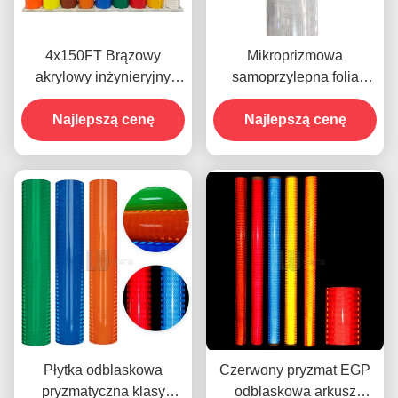
4x150FT Brązowy
Mikroprizmowa
akrylowy inżynieryjny
samoprzylepna folia
EGP Pryzmatyczny
odblaskowa z aluminium
odblaskowy arkusz
Najlepszą cenę
Najlepszą cenę
EGP
winylowy do znaków
drogowych
Płytka odblaskowa
Czerwony pryzmat EGP
pryzmatyczna klasy
odblaskowa arkusz