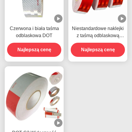
Czerwona i biała taśma
Niestandardowe naklejki
odblaskowa DOT
z taśmą odblaskową
Retro DOT C2 dla
Najlepszą cenę
Najlepszą cenę
przyczep