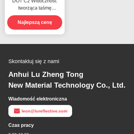
DOT C2 Widoczność
tworząca taśmę
ostrzegawczą Hi Vis dla
Najlepszą cenę
przyczep
Skontaktuj się z nami
Anhui Lu Zheng Tong
New Material Technology Co., Ltd.
Wiadomość elektroniczna
leon@lureflective.com
Czas pracy