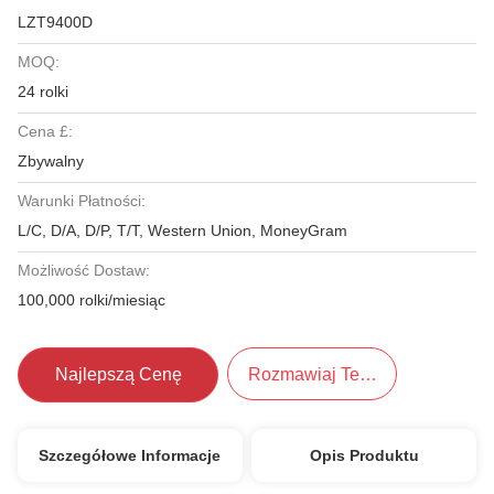
LZT9400D
MOQ:
24 rolki
Cena £:
Zbywalny
Warunki Płatności:
L/C, D/A, D/P, T/T, Western Union, MoneyGram
Możliwość Dostaw:
100,000 rolki/miesiąc
Najlepszą Cenę
Rozmawiaj Teraz.
Szczegółowe Informacje
Opis Produktu