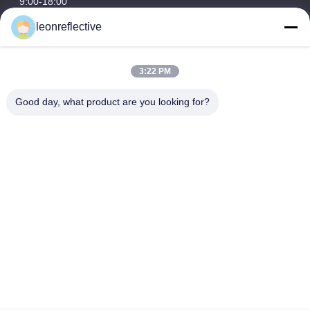
9:00-18:00
leonreflective
Nasz adres
Adres firmy
3:22 PM
2 piętro, budynek D2, Huayi Science and Technology Park,
High-tech Zone, Hefei, Anhui, Chiny
Good day, what product are you looking for?
Adres fabryki
Nowoczesny Park Przemysłowy Shoushu, Huainan, Anhui,
Chiny
Tel.
0086-13524216265
Chiny Dobra jakość Pryzmatyczna folia odblaskowa Sprzedawca.
-2026 Anhui Lu Zheng Tong New Material Technology Co., Ltd.