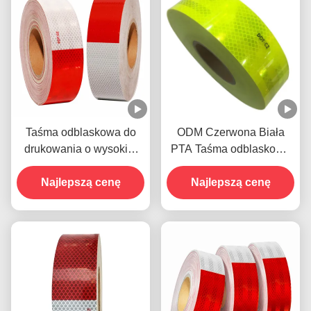
Taśma odblaskowa do
ODM Czerwona Biała
drukowania o wysokiej
PTA Taśma odblaskowa
intensywności
Samoprzylepna odporna
Najlepszą cenę
na warunki pogodowe
Najlepszą cenę