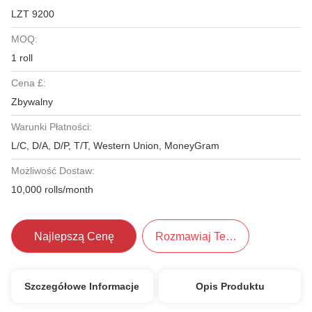
LZT 9200
MOQ:
1 roll
Cena £:
Zbywalny
Warunki Płatności:
L/C, D/A, D/P, T/T, Western Union, MoneyGram
Możliwość Dostaw:
10,000 rolls/month
Najlepszą Cenę
Rozmawiaj Teraz.
Szczegółowe Informacje
Opis Produktu