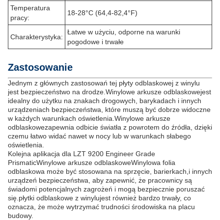
Temperatura
18-28°C (64,4-82,4°F)
pracy:
Łatwe w użyciu, odporne na warunki
Charakterystyka:
pogodowe i trwałe
Zastosowanie
Jednym z głównych zastosowań tej płyty odblaskowej z winylu
jest bezpieczeństwo na drodze.
Winylowe arkusze odblaskowe
jest
idealny do użytku na znakach drogowych, barykadach i innych
urządzeniach bezpieczeństwa, które muszą być dobrze widoczne
w każdych warunkach oświetlenia.
Winylowe arkusze
odblaskowe
zapewnia odbicie światła z powrotem do źródła, dzięki
czemu łatwo widać nawet w nocy lub w warunkach słabego
oświetlenia.
Kolejna aplikacja dla LZT 9200 Engineer Grade
Prismatic
Winylowe arkusze odblaskowe
Winylowa folia
odblaskowa może być stosowana na sprzęcie, barierkach,i innych
urządzeń bezpieczeństwa, aby zapewnić, że pracownicy są
świadomi potencjalnych zagrożeń i mogą bezpiecznie poruszać
się.
płytki odblaskowe z winylu
jest również bardzo trwały, co
oznacza, że może wytrzymać trudności środowiska na placu
budowy.