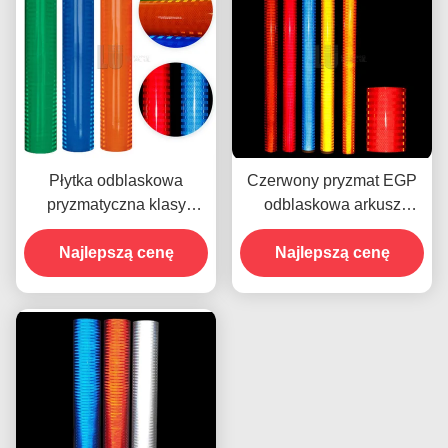
Płytka odblaskowa
Czerwony pryzmat EGP
pryzmatyczna klasy
odblaskowa arkusz
inżynieryjnej dla znaków
winylowy do druku UV z
Najlepszą cenę
drogowych
rozpuszczalnikami
Najlepszą cenę
ekologicznymi