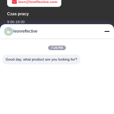
leon@lureflective.com
Czas pracy
9:00-18:00
leonreflective
Nasz adres
Adres firmy
7:20 PM
2 piętro, budynek D2, Huayi Science and Technology Park,
High-tech Zone, Hefei, Anhui, Chiny
Good day, what product are you looking for?
Adres fabryki
Nowoczesny Park Przemysłowy Shoushu, Huainan, Anhui,
Chiny
Tel.
0086-13524216265