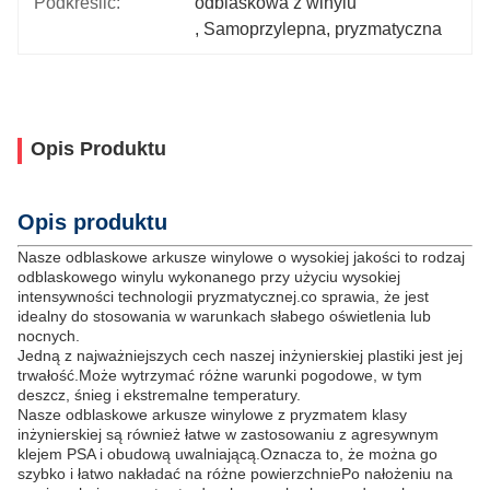
Podkreślić:
odblaskowa z winylu
, 
Samoprzylepna
, 
pryzmatyczna
Opis Produktu
Opis produktu
Nasze odblaskowe arkusze winylowe o wysokiej jakości to rodzaj
odblaskowego winylu wykonanego przy użyciu wysokiej
intensywności technologii pryzmatycznej.co sprawia, że jest
idealny do stosowania w warunkach słabego oświetlenia lub
nocnych.
Jedną z najważniejszych cech naszej inżynierskiej plastiki jest jej
trwałość.Może wytrzymać różne warunki pogodowe, w tym
deszcz, śnieg i ekstremalne temperatury.
Nasze odblaskowe arkusze winylowe z pryzmatem klasy
inżynierskiej są również łatwe w zastosowaniu z agresywnym
klejem PSA i obudową uwalniającą.Oznacza to, że można go
szybko i łatwo nakładać na różne powierzchniePo nałożeniu na