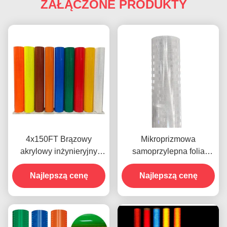
ZAŁĄCZONE PRODUKTY
4x150FT Brązowy
Mikroprizmowa
akrylowy inżynieryjny
samoprzylepna folia
EGP Pryzmatyczny
odblaskowa z aluminium
odblaskowy arkusz
Najlepszą cenę
Najlepszą cenę
EGP
winylowy do znaków
drogowych