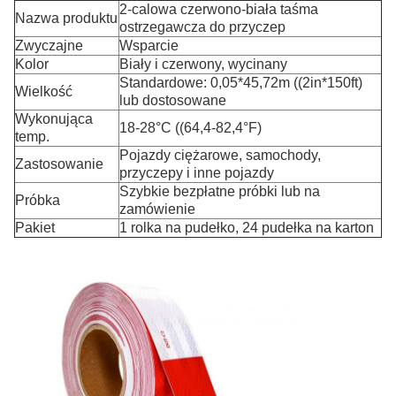
2-calowa czerwono-biała taśma
Nazwa produktu
ostrzegawcza do przyczep
Zwyczajne
Wsparcie
Kolor
Biały i czerwony, wycinany
Standardowe: 0,05*45,72m ((2in*150ft)
Wielkość
lub dostosowane
Wykonująca
18-28°C ((64,4-82,4°F)
temp.
Pojazdy ciężarowe, samochody,
Zastosowanie
przyczepy i inne pojazdy
Szybkie bezpłatne próbki lub na
Próbka
zamówienie
Pakiet
1 rolka na pudełko, 24 pudełka na karton