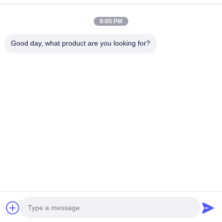
Adres firmy
9:05 PM
2 piętro, budynek D2, Huayi Science and Technology Park,
High-tech Zone, Hefei, Anhui, Chiny
Good day, what product are you looking for?
Adres fabryki
Nowoczesny Park Przemysłowy Shoushu, Huainan, Anhui,
Chiny
Tel.
0086-13524216265
Chiny Dobra jakość Pryzmatyczna folia odblaskowa Sprzedawca.
-2026 Anhui Lu Zheng Tong New Material Technology Co., Ltd.
Wszystkie prawa zastrzeżone.
Polityka prywatności
|
Sitemap