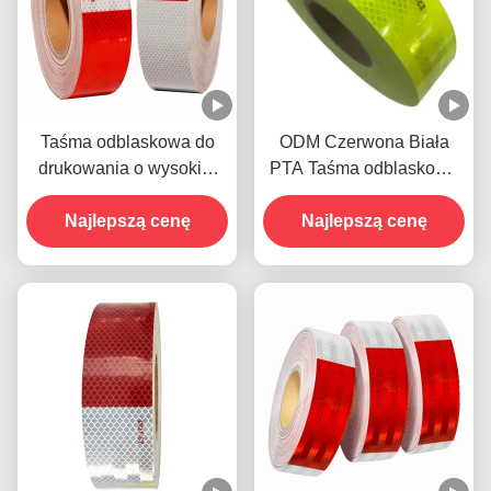
Taśma odblaskowa do
ODM Czerwona Biała
drukowania o wysokiej
PTA Taśma odblaskowa
intensywności
Samoprzylepna odporna
Najlepszą cenę
na warunki pogodowe
Najlepszą cenę