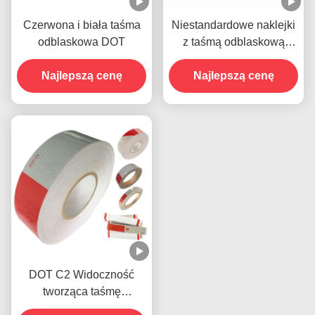
Czerwona i biała taśma
Niestandardowe naklejki
odblaskowa DOT
z taśmą odblaskową
Retro DOT C2 dla
Najlepszą cenę
Najlepszą cenę
przyczep
DOT C2 Widoczność
tworząca taśmę
ostrzegawczą Hi Vis dla