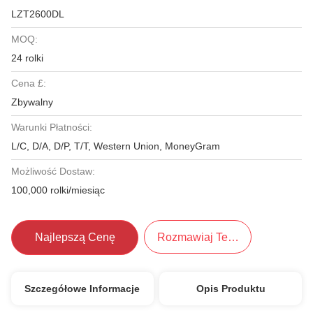
LZT2600DL
MOQ:
24 rolki
Cena £:
Zbywalny
Warunki Płatności:
L/C, D/A, D/P, T/T, Western Union, MoneyGram
Możliwość Dostaw:
100,000 rolki/miesiąc
Najlepszą Cenę
Rozmawiaj Teraz.
Szczegółowe Informacje
Opis Produktu