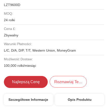
LZT9600D
MOQ:
24 rolki
Cena £:
Zbywalny
Warunki Płatności:
L/C, D/A, D/P, T/T, Western Union, MoneyGram
Możliwość Dostaw:
100,000 rolki/miesiąc
Najlepszą Cenę
Rozmawiaj Teraz.
Szczegółowe Informacje
Opis Produktu