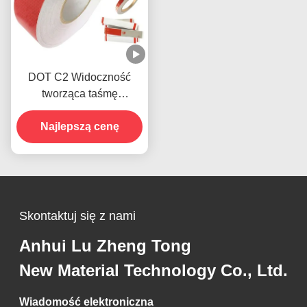
DOT C2 Widoczność
tworząca taśmę
ostrzegawczą Hi Vis dla
Najlepszą cenę
przyczep
Skontaktuj się z nami
Anhui Lu Zheng Tong
New Material Technology Co., Ltd.
Wiadomość elektroniczna