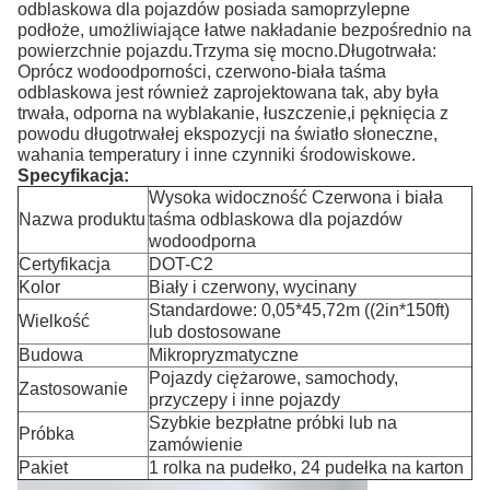
odblaskowa dla pojazdów posiada samoprzylepne
podłoże, umożliwiające łatwe nakładanie bezpośrednio na
powierzchnie pojazdu.Trzyma się mocno.Długotrwała:
Oprócz wodoodporności, czerwono-biała taśma
odblaskowa jest również zaprojektowana tak, aby była
trwała, odporna na wyblakanie, łuszczenie,i pęknięcia z
powodu długotrwałej ekspozycji na światło słoneczne,
wahania temperatury i inne czynniki środowiskowe.
Specyfikacja:
Wysoka widoczność Czerwona i biała
Nazwa produktu
taśma odblaskowa dla pojazdów
wodoodporna
Certyfikacja
DOT-C2
Kolor
Biały i czerwony, wycinany
Standardowe: 0,05*45,72m ((2in*150ft)
Wielkość
lub dostosowane
Budowa
Mikropryzmatyczne
Pojazdy ciężarowe, samochody,
Zastosowanie
przyczepy i inne pojazdy
Szybkie bezpłatne próbki lub na
Próbka
zamówienie
Pakiet
1 rolka na pudełko, 24 pudełka na karton