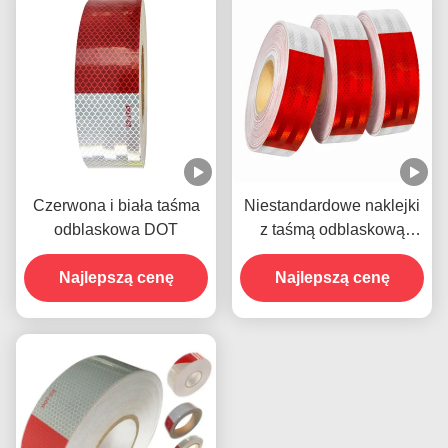
Czerwona i biała taśma
Niestandardowe naklejki
odblaskowa DOT
z taśmą odblaskową
Retro DOT C2 dla
Najlepszą cenę
Najlepszą cenę
przyczep