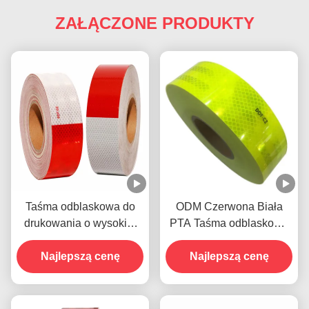
ZAŁĄCZONE PRODUKTY
Taśma odblaskowa do
ODM Czerwona Biała
drukowania o wysokiej
PTA Taśma odblaskowa
intensywności
Samoprzylepna odporna
Najlepszą cenę
na warunki pogodowe
Najlepszą cenę