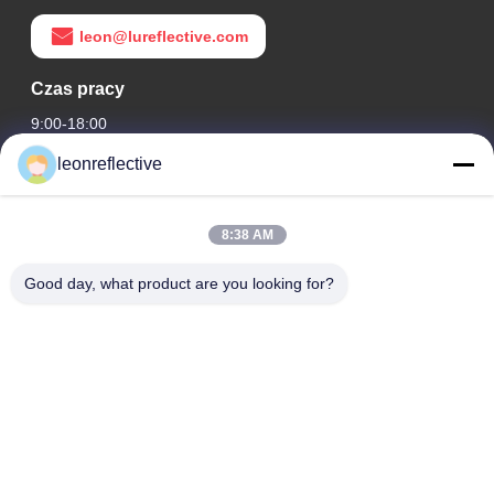
leon@lureflective.com
Czas pracy
9:00-18:00
leonreflective
Nasz adres
Adres firmy
8:38 AM
2 piętro, budynek D2, Huayi Science and Technology Park,
High-tech Zone, Hefei, Anhui, Chiny
Good day, what product are you looking for?
Adres fabryki
Nowoczesny Park Przemysłowy Shoushu, Huainan, Anhui,
Chiny
Tel.
0086-13524216265