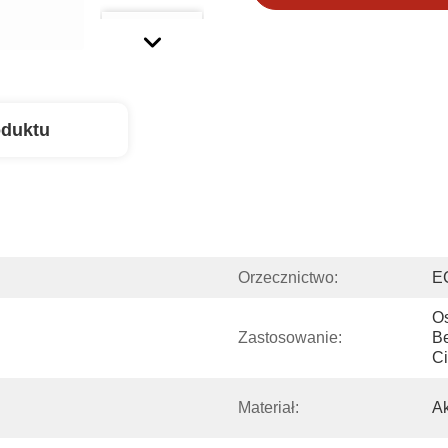
oduktu
Orzecznictwo:
E
Os
Zastosowanie:
Be
C
Materiał:
Ak