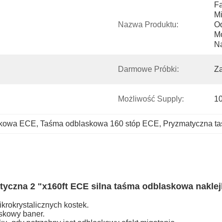
Fa
Mi
Nazwa Produktu:
Od
M
N
Darmowe Próbki:
Z
Możliwość Supply:
10
skowa ECE
, 
Taśma odblaskowa 160 stóp ECE
, 
Pryzmatyczna t
yczna 2 "x160ft ECE silna taśma odblaskowa nakle
krokrystalicznych kostek.
askowy baner.