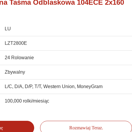
zna Taśma Odblaskowa 104ECE 2x160
LU
LZT2800E
24 Rolowanie
Zbywalny
L/C, D/A, D/P, T/T, Western Union, MoneyGram
100,000 rolki/miesiąc
nę
Rozmawiaj Teraz.