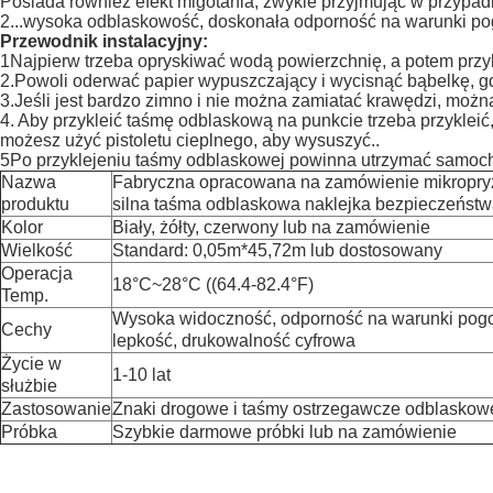
Posiada również efekt migotania, zwykle przyjmując w przypadk
2...wysoka odblaskowość, doskonała odporność na warunki p
Przewodnik instalacyjny:
1Najpierw trzeba opryskiwać wodą powierzchnię, a potem przyk
2.Powoli oderwać papier wypuszczający i wycisnąć bąbelkę, 
3.Jeśli jest bardzo zimno i nie można zamiatać krawędzi, możn
4. Aby przykleić taśmę odblaskową na punkcie trzeba przykleić,U
możesz użyć pistoletu cieplnego, aby wysuszyć..
5Po przyklejeniu taśmy odblaskowej powinna utrzymać samoch
Nazwa
Fabryczna opracowana na zamówienie mikropry
produktu
silna taśma odblaskowa naklejka bezpieczeńst
Kolor
Biały, żółty, czerwony lub na zamówienie
Wielkość
Standard: 0,05m*45,72m lub dostosowany
Operacja
18°C~28°C ((64.4-82.4°F)
Temp.
Wysoka widoczność, odporność na warunki pogo
Cechy
lepkość, drukowalność cyfrowa
Życie w
1-10 lat
służbie
Zastosowanie
Znaki drogowe i taśmy ostrzegawcze odblaskowe
Próbka
Szybkie darmowe próbki lub na zamówienie