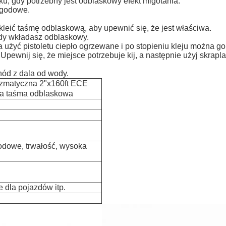
u, gdy potrzebny jest odblaskowy efekt migotania.
ogodowe.
leić taśmę odblaskową, aby upewnić się, że jest właściwa.
gdy wkładasz odblaskowy.
a użyć pistoletu ciepło ogrzewane i po stopieniu kleju można g
pewnij się, że miejsce potrzebuje kij, a następnie użyj skrapla
ód z dala od wody.
zmatyczna 2"x160ft ECE
wa taśma odblaskowa
dowe, trwałość, wysoka
 dla pojazdów itp.