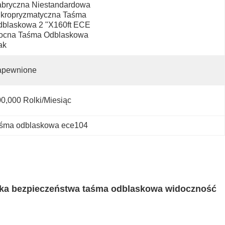
bryczna Niestandardowa 
kropryzmatyczna Taśma 
blaskowa 2 "X160ft ECE 
ocna Taśma Odblaskowa 
ak
apewnione
0,000 Rolki/miesiąc
aśma odblaskowa ece104
jka bezpieczeństwa taśma odblaskowa widoczność