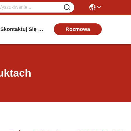
Rozmowa
Skontaktuj Się Z Nami
uktach