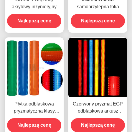
akrylowy inżynieryjny
samoprzylepna folia
EGP Pryzmatyczny
odblaskowa z aluminium
odblaskowy arkusz
Najlepszą cenę
Najlepszą cenę
EGP
winylowy do znaków
drogowych
Płytka odblaskowa
Czerwony pryzmat EGP
pryzmatyczna klasy
odblaskowa arkusz
inżynieryjnej dla znaków
winylowy do druku UV z
Najlepszą cenę
drogowych
rozpuszczalnikami
Najlepszą cenę