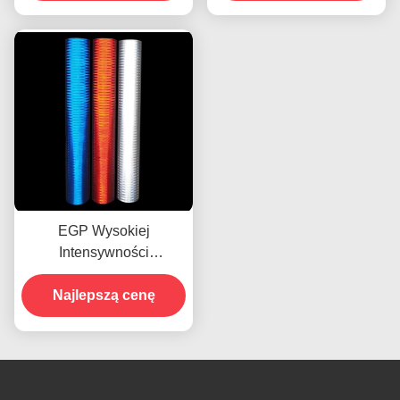
ekologicznymi
EGP Wysokiej
Intensywności
Pryzmatyczna
Odblaskowa Klejna Folia
Najlepszą cenę
Winylowa