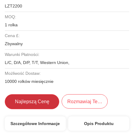
LZT2200
MOQ:
1 rolka
Cena £:
Zbywalny
Warunki Płatności:
L/C, D/A, D/P, T/T, Western Union,
Możliwość Dostaw:
10000 rolków miesięcznie
Najlepszą Cenę
Rozmawiaj Teraz.
Szczegółowe Informacje
Opis Produktu