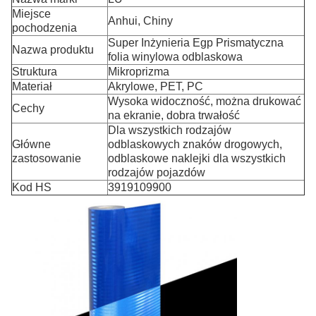
Miejsce
Anhui, Chiny
pochodzenia
Super Inżynieria Egp Prismatyczna
Nazwa produktu
folia winylowa odblaskowa
Struktura
Mikroprizma
Materiał
Akrylowe, PET, PC
Wysoka widoczność, można drukować
Cechy
na ekranie, dobra trwałość
Dla wszystkich rodzajów
Główne
odblaskowych znaków drogowych,
zastosowanie
odblaskowe naklejki dla wszystkich
rodzajów pojazdów
Kod HS
3919109900