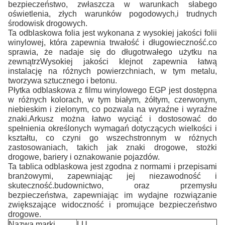
bezpieczeństwo, zwłaszcza w warunkach słabego
oświetlenia, złych warunków pogodowych,i trudnych
środowisk drogowych.
Ta odblaskowa folia jest wykonana z wysokiej jakości folii
winylowej, która zapewnia trwałość i długowieczność.co
sprawia, że nadaje się do długotrwałego użytku na
zewnątrzWysokiej jakości klejnot zapewnia łatwą
instalację na różnych powierzchniach, w tym metalu,
tworzywa sztucznego i betonu.
Płytka odblaskowa z filmu winylowego EGP jest dostępna
w różnych kolorach, w tym białym, żółtym, czerwonym,
niebieskim i zielonym, co pozwala na wyraźne i wyraźne
znaki.Arkusz można łatwo wyciąć i dostosować do
spełnienia określonych wymagań dotyczących wielkości i
kształtu, co czyni go wszechstronnym w różnych
zastosowaniach, takich jak znaki drogowe, stożki
drogowe, bariery i oznakowanie pojazdów.
Ta tablica odblaskowa jest zgodna z normami i przepisami
branżowymi, zapewniając jej niezawodność i
skuteczność.budownictwo, oraz przemysłu
bezpieczeństwa, zapewniając im wydajne rozwiązanie
zwiększające widoczność i promujące bezpieczeństwo
drogowe.
Nazwa marki
LU