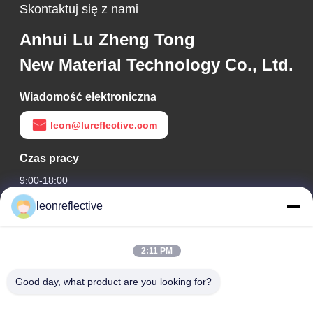
Skontaktuj się z nami
Anhui Lu Zheng Tong
New Material Technology Co., Ltd.
Wiadomość elektroniczna
leon@lureflective.com
Czas pracy
9:00-18:00
leonreflective
Nasz adres
Adres firmy
2:11 PM
2 piętro, budynek D2, Huayi Science and Technology Park,
High-tech Zone, Hefei, Anhui, Chiny
Good day, what product are you looking for?
Adres fabryki