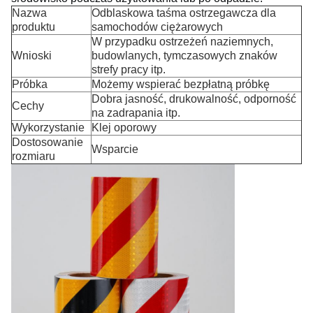
Nazwa
Odblaskowa taśma ostrzegawcza dla
produktu
samochodów ciężarowych
W przypadku ostrzeżeń naziemnych,
Wnioski
budowlanych, tymczasowych znaków
strefy pracy itp.
Próbka
Możemy wspierać bezpłatną próbkę
Dobra jasność, drukowalność, odporność
Cechy
na zadrapania itp.
Wykorzystanie
Klej oporowy
Dostosowanie
Wsparcie
rozmiaru