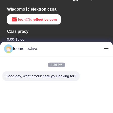
Wiadomość elektroniczna
leon@lureflective.com
Czas pracy
9:00-18:00
leonreflective
Nasz adres
Adres firmy
4:20 PM
2 piętro, budynek D2, Huayi Science and Technology Park,
High-tech Zone, Hefei, Anhui, Chiny
Good day, what product are you looking for?
Adres fabryki
Nowoczesny Park Przemysłowy Shoushu, Huainan, Anhui,
Chiny
Tel.
0086-13524216265