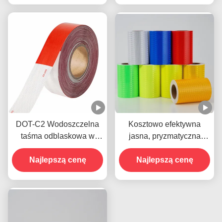
pojazdów
DOT-C2 Wodoszczelna
Kosztowo efektywna
taśma odblaskowa w
jasna, pryzmatyczna
kolorze czerwonym i
taśma odblaskowa z
Najlepszą cenę
białym
pączkami miodnymi
Najlepszą cenę