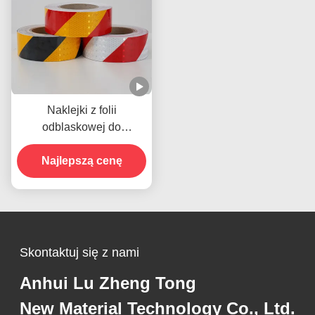
Naklejki z folii
odblaskowej do
kryształowej siatki,
samoprzylepne, kratowe,
Najlepszą cenę
odblaskowe winylowe do
znaków drogowych
Skontaktuj się z nami
Anhui Lu Zheng Tong
New Material Technology Co., Ltd.