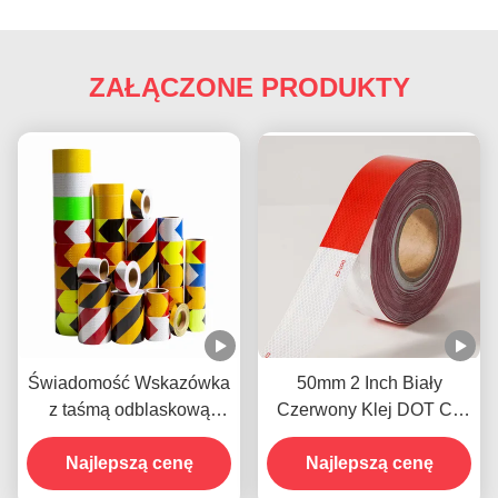
ZAŁĄCZONE PRODUKTY
Świadomość Wskazówka
50mm 2 Inch Biały
z taśmą odblaskową
Czerwony Klej DOT C2
Biokolorowa Czarna I
Odblaskowa taśma
Najlepszą cenę
Żółta
bezpieczeństwa naklejki
Najlepszą cenę
na ciężarówce dla