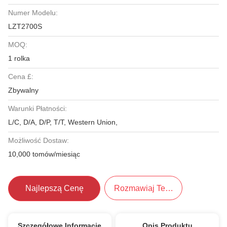
Numer Modelu:
LZT2700S
MOQ:
1 rolka
Cena £:
Zbywalny
Warunki Płatności:
L/C, D/A, D/P, T/T, Western Union,
Możliwość Dostaw:
10,000 tomów/miesiąc
Najlepszą Cenę
Rozmawiaj Teraz.
Szczegółowe Informacje
Opis Produktu