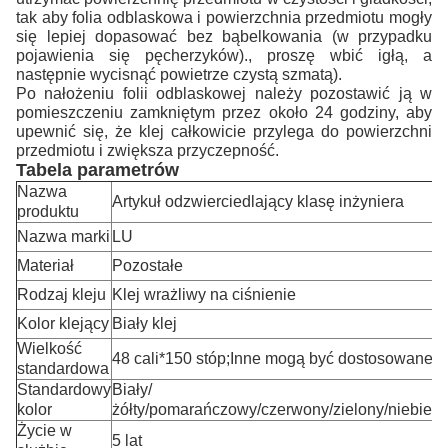
tak aby folia odblaskowa i powierzchnia przedmiotu mogły
się lepiej dopasować bez bąbelkowania (w przypadku
pojawienia się pęcherzyków)., proszę wbić igłą, a
następnie wycisnąć powietrze czystą szmatą).
Po nałożeniu folii odblaskowej należy pozostawić ją w
pomieszczeniu zamkniętym przez około 24 godziny, aby
upewnić się, że klej całkowicie przylega do powierzchni
przedmiotu i zwiększa przyczepność.
Tabela parametrów
Nazwa
Artykuł odzwierciedlający klasę inżyniera
produktu
Nazwa marki
LU
Materiał
Pozostałe
Rodzaj kleju
Klej wrażliwy na ciśnienie
Kolor klejący
Biały klej
Wielkość
48 cali*150 stóp;Inne mogą być dostosowane
standardowa
Standardowy
Biały/
kolor
żółty/pomarańczowy/czerwony/zielony/niebiesk
Życie w
5 lat