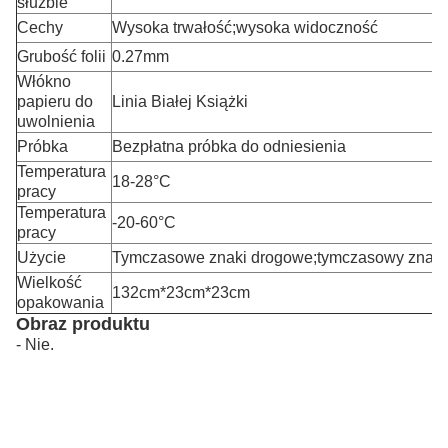
służbie
Cechy
Wysoka trwałość;wysoka widoczność
Grubość folii
0.27mm
Włókno
papieru do
Linia Białej Książki
uwolnienia
Próbka
Bezpłatna próbka do odniesienia
Temperatura
18-28°C
pracy
Temperatura
-20-60°C
pracy
Użycie
Tymczasowe znaki drogowe;tymczasowy znak s
Wielkość
132cm*23cm*23cm
opakowania
Obraz produktu
- Nie.