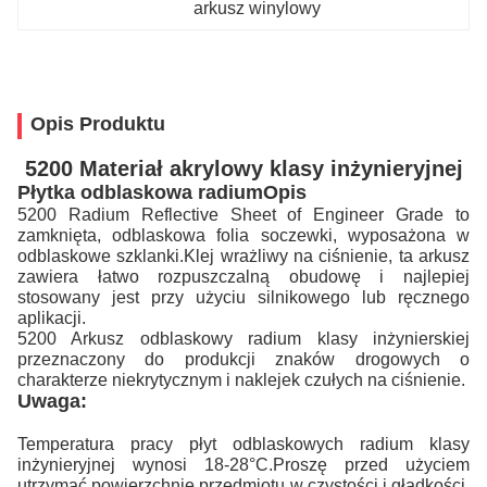
arkusz winylowy
Opis Produktu
5200 Materiał akrylowy klasy inżynieryjnej
Płytka odblaskowa radium
Opis
5200 Radium Reflective Sheet of Engineer Grade to
zamknięta, odblaskowa folia soczewki, wyposażona w
odblaskowe szklanki.Klej wrażliwy na ciśnienie, ta arkusz
zawiera łatwo rozpuszczalną obudowę i najlepiej
stosowany jest przy użyciu silnikowego lub ręcznego
aplikacji.
5200 Arkusz odblaskowy radium klasy inżynierskiej
przeznaczony do produkcji znaków drogowych o
charakterze niekrytycznym i naklejek czułych na ciśnienie.
Uwaga:
Temperatura pracy płyt odblaskowych radium klasy
inżynieryjnej wynosi 18-28°C.Proszę przed użyciem
utrzymać powierzchnię przedmiotu w czystości i gładkości,