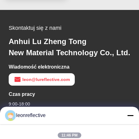
Skontaktuj się z nami
Anhui Lu Zheng Tong
New Material Technology Co., Ltd.
Wiadomość elektroniczna
leon@lureflective.com
Czas pracy
9:00-18:00
leonreflective
Nasz adres
Adres firmy
11:46 PM
2 piętro, budynek D2, Huayi Science and Technology Park,