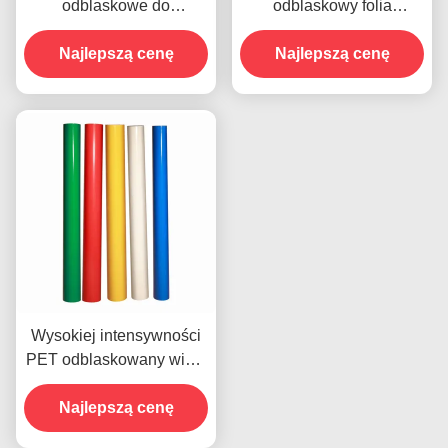
odblaskowe do
odblaskowy folia
sprzedaży winylowej na
winylowa Winylowa rolka
Najlepszą cenę
zamówienie
Najlepszą cenę
Reklamowa
Wysokiej intensywności
PET odblaskowany winyl
przezroczysty
odblaskowy arkusz
Najlepszą cenę
winylu