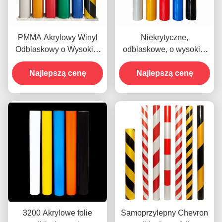
PMMA Akrylowy Winyl
Niekrytyczne,
Odblaskowy o Wysokiej
odblaskowe, o wysokiej
Intensywności Do
temperaturze, folia
Znaków Ulicznych
Najlepszą cenę
winylowa inżynierska
Najlepszą cenę
Wysoka Jasność
OEM
3200 Akrylowe folie
Samoprzylepny Chevron