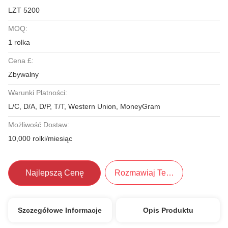
LZT 5200
MOQ:
1 rolka
Cena £:
Zbywalny
Warunki Płatności:
L/C, D/A, D/P, T/T, Western Union, MoneyGram
Możliwość Dostaw:
10,000 rolki/miesiąc
Najlepszą Cenę
Rozmawiaj Teraz.
Szczegółowe Informacje
Opis Produktu