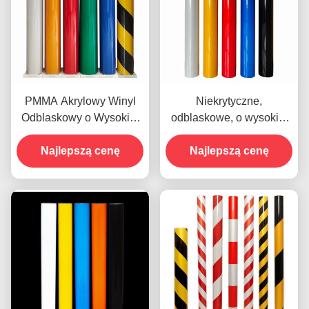
PMMA Akrylowy Winyl
Niekrytyczne,
Odblaskowy o Wysokiej
odblaskowe, o wysokiej
Intensywności Do
temperaturze, folia
Znaków Ulicznych
Najlepszą cenę
winylowa inżynierska
Najlepszą cenę
Wysoka Jasność
OEM