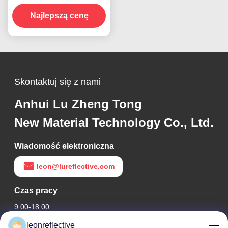
przezroczysty
odblaskowy arkusz
Najlepszą cenę
winylu
Skontaktuj się z nami
Anhui Lu Zheng Tong
New Material Technology Co., Ltd.
Wiadomość elektroniczna
leon@lureflective.com
Czas pracy
9:00-18:00
leonreflective