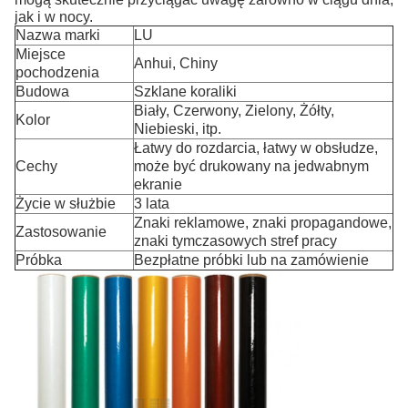
jak i w nocy.
Nazwa marki
LU
Miejsce
Anhui, Chiny
pochodzenia
Budowa
Szklane koraliki
Biały, Czerwony, Zielony, Żółty,
Kolor
Niebieski, itp.
Łatwy do rozdarcia, łatwy w obsłudze,
Cechy
może być drukowany na jedwabnym
ekranie
Życie w służbie
3 lata
Znaki reklamowe, znaki propagandowe,
Zastosowanie
znaki tymczasowych stref pracy
Próbka
Bezpłatne próbki lub na zamówienie