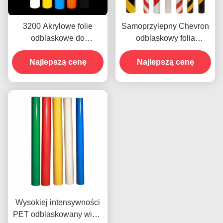
3200 Akrylowe folie
Samoprzylepny Chevron
odblaskowe do
odblaskowy folia
sprzedaży winylowej na
winylowa Winylowa rolka
Najlepszą cenę
zamówienie
Najlepszą cenę
Reklamowa
Wysokiej intensywności
PET odblaskowany winyl