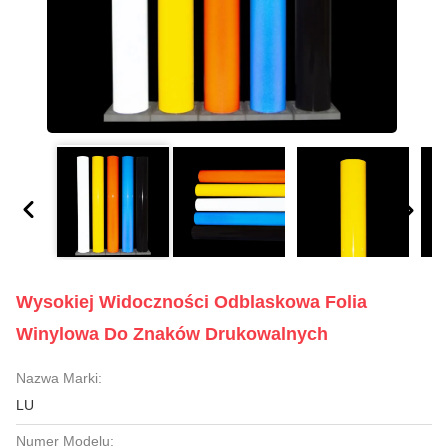
Wysokiej Widoczności Odblaskowa Folia
Winylowa Do Znaków Drukowalnych
Nazwa Marki:
LU
Numer Modelu: