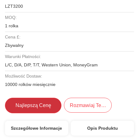
LZT3200
MOQ:
1 rolka
Cena £:
Zbywalny
Warunki Płatności:
L/C, D/A, D/P, T/T, Western Union, MoneyGram
Możliwość Dostaw:
10000 rolków miesięcznie
Najlepszą Cenę
Rozmawiaj Teraz.
Szczegółowe Informacje
Opis Produktu