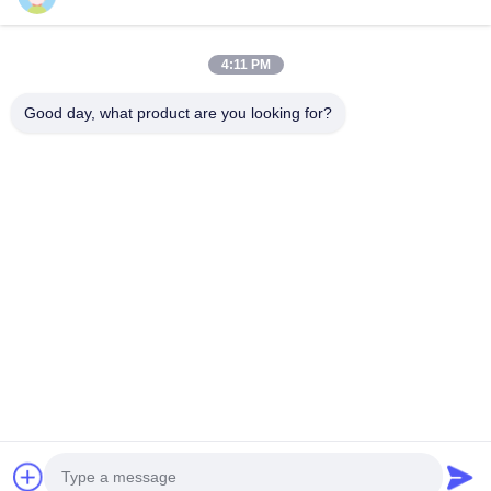
Nasz adres
Adres firmy
4:11 PM
2 piętro, budynek D2, Huayi Science and Technology Park,
High-tech Zone, Hefei, Anhui, Chiny
Good day, what product are you looking for?
Adres fabryki
Nowoczesny Park Przemysłowy Shoushu, Huainan, Anhui,
Chiny
Tel.
0086-13524216265
Chiny Dobra jakość Pryzmatyczna folia odblaskowa Sprzedawca.
-2026 Anhui Lu Zheng Tong New Material Technology Co., Ltd.
Wszystkie prawa zastrzeżone.
Polityka prywatności
|
Sitemap