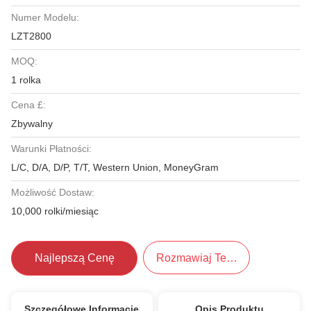
Numer Modelu:
LZT2800
MOQ:
1 rolka
Cena £:
Zbywalny
Warunki Płatności:
L/C, D/A, D/P, T/T, Western Union, MoneyGram
Możliwość Dostaw:
10,000 rolki/miesiąc
Najlepszą Cenę
Rozmawiaj Teraz.
Szczegółowe Informacje
Opis Produktu