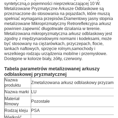
syntetyczną,o pojemności nieprzekraczającej 10 W.
Metalizowane Pryzmatyczne Arkusze Odblaskowe są
przeznaczone do stosowania na pojazdach, które muszą
spełniać wymagania przepisów.Diamentowy jasny stopnia
metalizowane Mikroprizmatyczny Retroreflekcyjna arkusz
powinien zapewnić długotrwałe działania w terenie.
Metalizowana mikropryzmatyczna arkusz odblaskowy jest
zgodny z międzynarodowymi normami i kodeksami, może
być stosowany na ciężarówkach, przyczepach, flocie,
tankach naftowych, sprzęcie rolnym,samochody i
wszelkiego rodzaju urządzenia mobilne i przemysłowe.
Dostępne w kolorze biały, żółty, czerwony.
Tabela parametrów metalizowanej arkuszy
odblaskowej pryzmatycznej
Nazwa
Zmetalizowana arkusz odblaskowy przyzamk
produktu
Nazwa marki
LU
Materiał
Pozostałe
filmowy
Rodzaj kleju
PSA
Wielkość