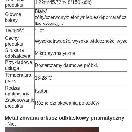
1.22m*45.72m
48*150 stóp
)
produktu
Biały/
Główne
żółty/czerwony/zielony/niebieski/pomarańczo
kolory
fluorescencyjny
Trwałość
5 lat
Cechy
Wysoka trwałość, wysoka widoczność, wysoka
produktu
Struktura
Mikropryzmatyczne
odblaskowa
Przykładowa
Dostarczamy darmowe próbki.
usługa
Temperatura
18-28°C
pracy
Rodzaj
Karton
opakowania
Zastosowanie
Różne oznakowania pojazdów
produktu
Metalizowana arkusz odblaskowy prismatyczny
- Nie.