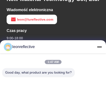
Wiadomość elektroniczna
leon@lureflective.com
Czas pracy
9:00-18:00
leonreflective
Nasz adres
Adres firmy
1:47 AM
2 piętro, budynek D2, Huayi Science and Technology Park,
High-tech Zone, Hefei, Anhui, Chiny
Good day, what product are you looking for?
Adres fabryki
Nowoczesny Park Przemysłowy Shoushu, Huainan, Anhui,
Chiny
Tel.
0086-13524216265