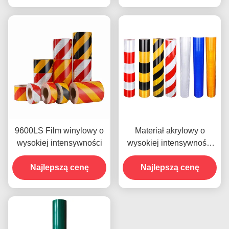
odblaskowy arkusz z
winylu
9600LS Film winylowy o
Materiał akrylowy o
wysokiej intensywności
wysokiej intensywności
odblaskowy film na pasie
Najlepszą cenę
nachylonym 9300s do
Najlepszą cenę
naklejek samochodowych