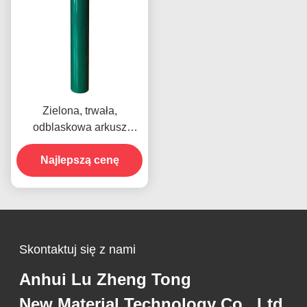
Zielona, trwała,
odblaskowa arkusz
akrylowy winylu dla
bezpieczeństwa
Najlepszą cenę
drogowego
Skontaktuj się z nami
Anhui Lu Zheng Tong
New Material Technology Co., Ltd.