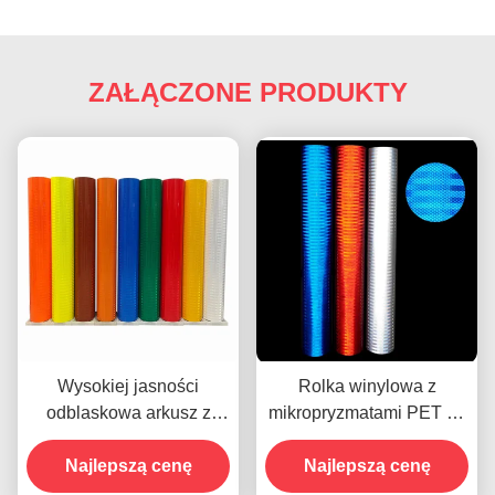
ZAŁĄCZONE PRODUKTY
Wysokiej jasności
Rolka winylowa z
odblaskowa arkusz z
mikropryzmatami PET do
tworzyw sztucznych
odblaskowych folii
Prismatyczna arkusz z
Najlepszą cenę
bezpieczeństwa ruchu
Najlepszą cenę
tworzyw sztucznych EGP
drogowego