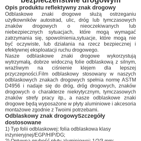
Opis produktu reflektywny znak drogowy
Odblaskowe znaki drogowe służą ostrzeganiu
użytkowników autostrad, ulic, dróg lub tymczasowych
znaków drogowych o nieoczekiwanych lub
niebezpiecznych sytuacjach, które mogą wymagać
zatrzymania się, spowolnienia,sytuacje, które mogą nie
być oczywiste, lub działania na rzecz bezpiecznej i
efektywnej eksploatacji ruchu drogowego.
Nasze odblaskowe znaki drogowe wykorzystują
wytrzymałą, dobrze widoczną folie odblaskową z silnym,
wrażliwym na ciśnienie klejem dla lepszej
przyczepności.Film odblaskowy stosowany w naszych
odblaskowych znakach drogowych spełnia normę ASTM
D4956 i nadaje się do dróg, dróg drogowych, znaków
drogowych o charakterze niekrytycznym, tymczasowych
znaków strefy pracy itp., a nasze odblaskowe znaki
drogowe będą wyposażone w płyty aluminiowe i akcesoria
montażowe zgodnie z Twoimi potrzebami.
Odblaskowy znak drogowy
Szczegóły
dostosowane
1) Typ folii odblaskowej: folia odblaskowa klasy
inżynieryjnej/EGP/HIP/DG;
2) Optywna grubość płyty aluminiowej: 1/2/3 mm;