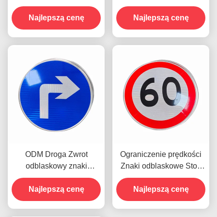
Reflektoryczne znaki
znaki drogowe Symbole
bezpieczeństwa
Najlepszą cenę
Najlepszą cenę
retro 2 mm
Niestandardowe
drukowalne 1 mm
ODM Droga Zwrot
Ograniczenie prędkości
odblaskowy znaki
Znaki odblaskowe Stop
bezpieczeństwa PET
Symbol ruchu
Aluminiowa tablica
Najlepszą cenę
Najlepszą cenę