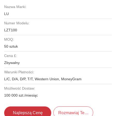
Nazwa Marki:
LU
Numer Modelu:
LZT100
MOQ:
50 sztuk
Cena £:
Zbywalny
Warunki Płatności:
L/C, D/A, D/P, T/T, Western Union, MoneyGram
Możliwość Dostaw:
100 000 szt./miesiąc
Najlepszą Cenę
Rozmawiaj Teraz.