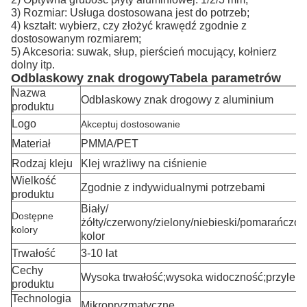
3) Rozmiar: Usługa dostosowana jest do potrzeb;
4) kształt: wybierz, czy złożyć krawędź zgodnie z
dostosowanym rozmiarem;
5) Akcesoria: suwak, słup, pierścień mocujący, kołnierz
dolny itp.
Odblaskowy znak drogowy
Tabela parametrów
Nazwa
Odblaskowy znak drogowy z aluminium
produktu
Logo
Akceptuj dostosowanie
Materiał
PMMA/PET
Rodzaj kleju
Klej wrażliwy na ciśnienie
Wielkość
Zgodnie z indywidualnymi potrzebami
produktu
Biały/
Dostępne
żółty/czerwony/zielony/niebieski/pomarańczo
kolory
kolor
Trwałość
3-10 lat
Cechy
Wysoka trwałość;wysoka widoczność;przylep
produktu
Technologia
Mikropryzmatyczne