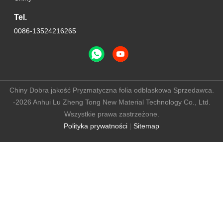
Tel.
0086-13524216265
Chiny Dobra jakość Pryzmatyczna folia odblaskowa Sprzedawca.
-2026 Anhui Lu Zheng Tong New Material Technology Co., Ltd.
Wszystkie prawa zastrzeżone.
Polityka prywatności
|
Sitemap