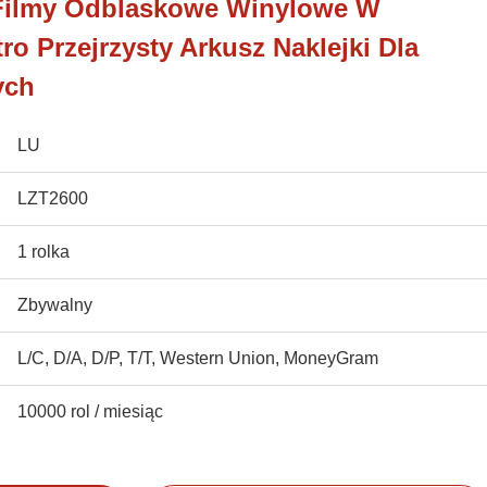
Filmy Odblaskowe Winylowe W
ro Przejrzysty Arkusz Naklejki Dla
ych
LU
LZT2600
1 rolka
Zbywalny
L/C, D/A, D/P, T/T, Western Union, MoneyGram
10000 rol / miesiąc