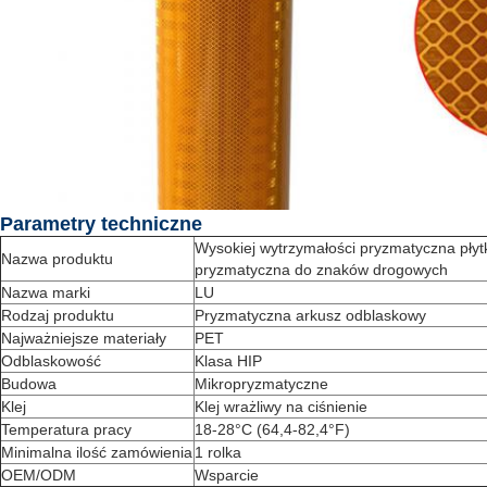
Parametry techniczne
Wysokiej wytrzymałości pryzmatyczna pły
Nazwa produktu
pryzmatyczna do znaków drogowych
Nazwa marki
LU
Rodzaj produktu
Pryzmatyczna arkusz odblaskowy
Najważniejsze materiały
PET
Odblaskowość
Klasa HIP
Budowa
Mikropryzmatyczne
Klej
Klej wrażliwy na ciśnienie
Temperatura pracy
18-28°C (64,4-82,4°F)
Minimalna ilość zamówienia
1 rolka
OEM/ODM
Wsparcie