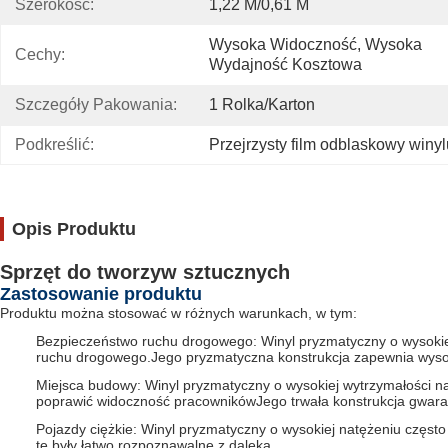
Szerokość:
1,22 M/0,61 M
Wysoka Widoczność, Wysoka 
Cechy:
Wydajność Kosztowa
Szczegóły Pakowania:
1 Rolka/karton
Podkreślić:
Przejrzysty film odblaskowy winyl
Opis Produktu
Sprzęt do tworzyw sztucznych
Zastosowanie produktu
Produktu można stosować w różnych warunkach, w tym:
Bezpieczeństwo ruchu drogowego: Winyl pryzmatyczny o wysokie
ruchu drogowego.Jego pryzmatyczna konstrukcja zapewnia wysok
Miejsca budowy: Winyl pryzmatyczny o wysokiej wytrzymałości n
poprawić widoczność pracownikówJego trwała konstrukcja gwaran
Pojazdy ciężkie: Winyl pryzmatyczny o wysokiej natężeniu często
te były łatwo rozpoznawalne z daleka.