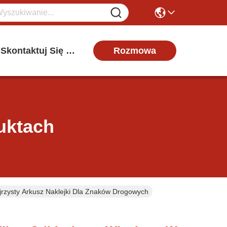
Rozmowa
Skontaktuj Się Z Nami
uktach
rzysty Arkusz Naklejki Dla Znaków Drogowych