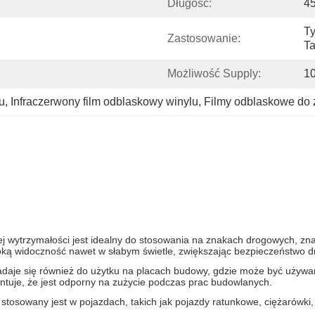
Długość:
4
T
Zastosowanie:
Ta
Możliwość Supply:
10
u
, 
Infraczerwony film odblaskowy winylu
, 
Filmy odblaskowe do
j wytrzymałości jest idealny do stosowania na znakach drogowych, zn
ą widoczność nawet w słabym świetle, zwiększając bezpieczeństwo dro
adaje się również do użytku na placach budowy, gdzie może być używa
tuje, że jest odporny na zużycie podczas prac budowlanych.
 stosowany jest w pojazdach, takich jak pojazdy ratunkowe, ciężarówki,