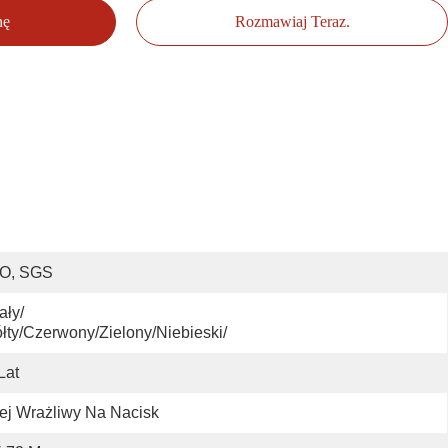
nę
Rozmawiaj Teraz.
SO, SGS
ały/
łty/Czerwony/Zielony/Niebieski/
Lat
ej Wrażliwy Na Nacisk