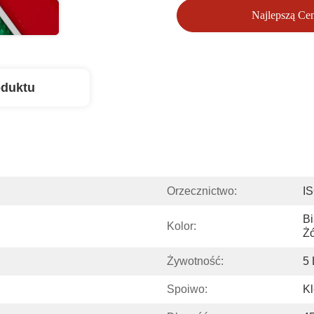
Najlepszą Ce
oduktu
Orzecznictwo:
I
Bi
Kolor:
Żó
Żywotność:
5 
Spoiwo:
Kl