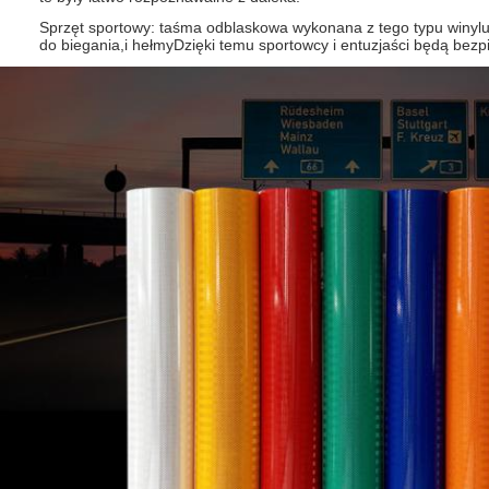
Sprzęt sportowy: taśma odblaskowa wykonana z tego typu winylu
do biegania,i hełmyDzięki temu sportowcy i entuzjaści będą bezp