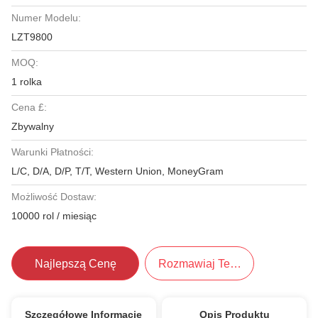
Numer Modelu:
LZT9800
MOQ:
1 rolka
Cena £:
Zbywalny
Warunki Płatności:
L/C, D/A, D/P, T/T, Western Union, MoneyGram
Możliwość Dostaw:
10000 rol / miesiąc
Najlepszą Cenę
Rozmawiaj Teraz.
Szczegółowe Informacje
Opis Produktu