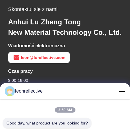
Skontaktuj się z nami
Anhui Lu Zheng Tong
New Material Technology Co., Ltd.
Wiadomość elektroniczna
leon@lureflective.com
Czas pracy
9:00-18:00
leonreflective
Nasz adres
Adres firmy
3:50 AM
2 piętro, budynek D2, Huayi Science and Technology Park,
High-tech Zone, Hefei, Anhui, Chiny
Good day, what product are you looking for?
Adres fabryki