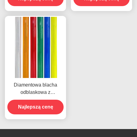
ciśnienie do znaków
pryzmatycznej strukturze
drogowych
dla bezpieczeństwa
drogowego
Diamentowa blacha
odblaskowa z
technologią
mikropryzmatyczną na 10
Najlepszą cenę
lat