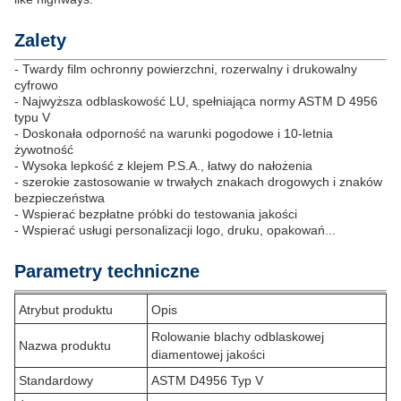
Zalety
- Twardy film ochronny powierzchni, rozerwalny i drukowalny
cyfrowo
- Najwyższa odblaskowość LU, spełniająca normy ASTM D 4956
typu V
- Doskonała odporność na warunki pogodowe i 10-letnia
żywotność
- Wysoka lepkość z klejem P.S.A., łatwy do nałożenia
- szerokie zastosowanie w trwałych znakach drogowych i znaków
bezpieczeństwa
- Wspierać bezpłatne próbki do testowania jakości
- Wspierać usługi personalizacji logo, druku, opakowań...
Parametry techniczne
Atrybut produktu
Opis
Rolowanie blachy odblaskowej
Nazwa produktu
diamentowej jakości
Standardowy
ASTM D4956 Typ V