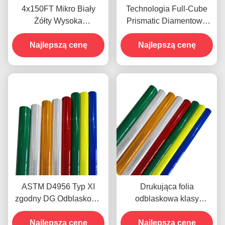
4x150FT Mikro Biały
Technologia Full-Cube
Żółty Wysoka
Prismatic Diamentowa
Widoczność Mikro
blacha odblaskowa z 10-
Diamentowy Odblaskowy
Najlepszą cenę
letnią żywotnością dla
Najlepszą cenę
Film Winylowy do
bezpieczeństwa
znaków drogowych ODM
drogowego
ASTM D4956 Typ XI
Drukująca folia
zgodny DG Odblaskowa
odblaskowa klasy
arkusz diamentowy z
diamentowej o wysokiej
klejem wrażliwym na
Najlepszą cenę
odblaskowości i mikro
Najlepszą cenę