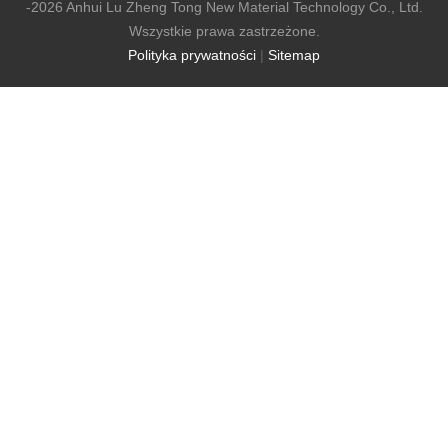
-2026 Anhui Lu Zheng Tong New Material Technology Co., Ltd.
Wszystkie prawa zastrzeżone.
Polityka prywatności
|
Sitemap