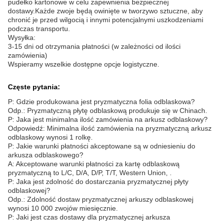
pudełko kartonowe w celu zapewnienia bezpiecznej
dostawy.Każde zwoje będą owinięte w tworzywo sztuczne, aby
chronić je przed wilgocią i innymi potencjalnymi uszkodzeniami
podczas transportu.
Wysyłka:
3-15 dni od otrzymania płatności (w zależności od ilości
zamówienia)
Wspieramy wszelkie dostępne opcje logistyczne.
Częste pytania:
P: Gdzie produkowana jest pryzmatyczna folia odblaskowa?
Odp.: Pryzmatyczną płytę odblaskową produkuje się w Chinach.
P: Jaka jest minimalna ilość zamówienia na arkusz odblaskowy?
Odpowiedź: Minimalna ilość zamówienia na pryzmatyczną arkusz
odblaskowy wynosi 1 rolkę.
P: Jakie warunki płatności akceptowane są w odniesieniu do
arkusza odblaskowego?
A: Akceptowane warunki płatności za kartę odblaskową
pryzmatyczną to L/C, D/A, D/P, T/T, Western Union, .
P: Jaka jest zdolność do dostarczania pryzmatycznej płyty
odblaskowej?
Odp.: Zdolność dostaw pryzmatycznej arkuszy odblaskowej
wynosi 10 000 zwojów miesięcznie.
P: Jaki jest czas dostawy dla pryzmatycznej arkusza