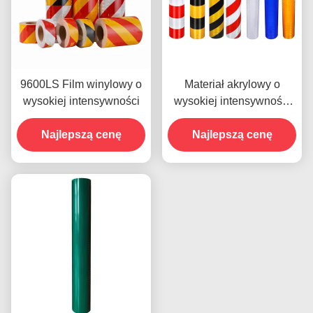
9600LS Film winylowy o
Materiał akrylowy o
wysokiej intensywności
wysokiej intensywności
odblaskowy film na pasie
Najlepszą cenę
nachylonym 9300s do
Najlepszą cenę
naklejek samochodowych