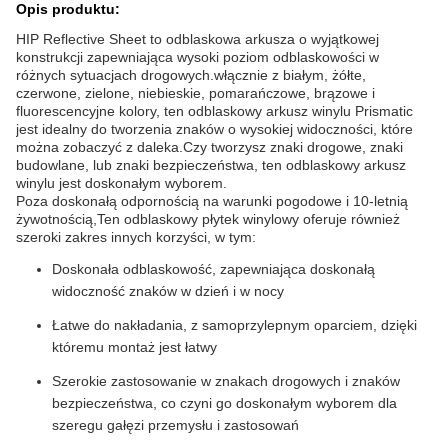
Opis produktu:
HIP Reflective Sheet to odblaskowa arkusza o wyjątkowej
konstrukcji zapewniająca wysoki poziom odblaskowości w
różnych sytuacjach drogowych.włącznie z białym, żółte,
czerwone, zielone, niebieskie, pomarańczowe, brązowe i
fluorescencyjne kolory, ten odblaskowy arkusz winylu Prismatic
jest idealny do tworzenia znaków o wysokiej widoczności, które
można zobaczyć z daleka.Czy tworzysz znaki drogowe, znaki
budowlane, lub znaki bezpieczeństwa, ten odblaskowy arkusz
winylu jest doskonałym wyborem.
Poza doskonałą odpornością na warunki pogodowe i 10-letnią
żywotnością,Ten odblaskowy płytek winylowy oferuje również
szeroki zakres innych korzyści, w tym:
Doskonała odblaskowość, zapewniająca doskonałą
widoczność znaków w dzień i w nocy
Łatwe do nakładania, z samoprzylepnym oparciem, dzięki
któremu montaż jest łatwy
Szerokie zastosowanie w znakach drogowych i znaków
bezpieczeństwa, co czyni go doskonałym wyborem dla
szeregu gałęzi przemysłu i zastosowań