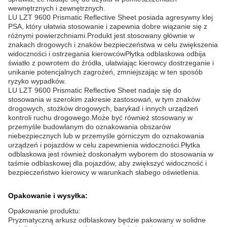
wewnętrznych i zewnętrznych.
LU LZT 9600 Prismatic Reflective Sheet posiada agresywny klej
PSA, który ułatwia stosowanie i zapewnia dobre wiązanie się z
różnymi powierzchniami.Produkt jest stosowany głównie w
znakach drogowych i znaków bezpieczeństwa w celu zwiększenia
widoczności i ostrzegania kierowcówPłytka odblaskowa odbija
światło z powrotem do źródła, ułatwiając kierowcy dostrzeganie i
unikanie potencjalnych zagrożeń, zmniejszając w ten sposób
ryzyko wypadków.
LU LZT 9600 Prismatic Reflective Sheet nadaje się do
stosowania w szerokim zakresie zastosowań, w tym znaków
drogowych, stożków drogowych, barykad i innych urządzeń
kontroli ruchu drogowego.Może być również stosowany w
przemyśle budowlanym do oznakowania obszarów
niebezpiecznych lub w przemyśle górniczym do oznakowania
urządzeń i pojazdów w celu zapewnienia widoczności.Płytka
odblaskowa jest również doskonałym wyborem do stosowania w
taśmie odblaskowej dla pojazdów, aby zwiększyć widoczność i
bezpieczeństwo kierowcy w warunkach słabego oświetlenia.
Opakowanie i wysyłka:
Opakowanie produktu:
Pryzmatyczną arkusz odblaskowy będzie pakowany w solidne