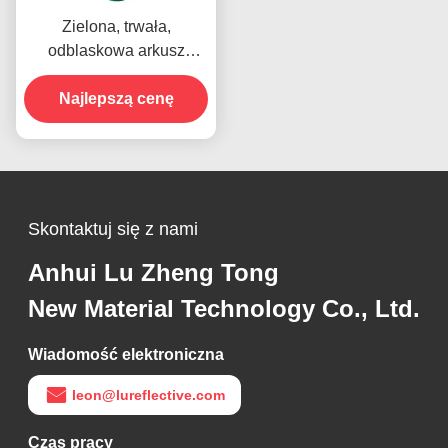
Zielona, trwała,
odblaskowa arkusz
akrylowy winylu dla
bezpieczeństwa
Najlepszą cenę
drogowego
Skontaktuj się z nami
Anhui Lu Zheng Tong
New Material Technology Co., Ltd.
Wiadomość elektroniczna
leon@lureflective.com
Czas pracy