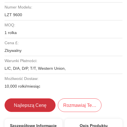
Numer Modelu:
LZT 9600
MOQ:
1 rolka
Cena £:
Zbywalny
Warunki Płatności:
L/C, D/A, D/P, T/T, Western Union,
Możliwość Dostaw:
10,000 rolki/miesiąc
Najlepszą Cenę
Rozmawiaj Teraz.
Szczegółowe Informacje
Opis Produktu