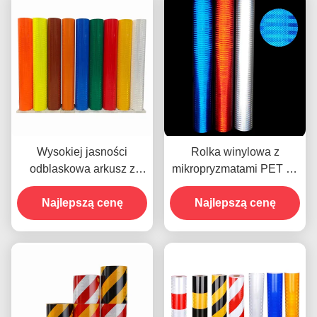
Wysokiej jasności
Rolka winylowa z
odblaskowa arkusz z
mikropryzmatami PET do
tworzyw sztucznych
odblaskowych folii
Prismatyczna arkusz z
Najlepszą cenę
bezpieczeństwa ruchu
Najlepszą cenę
tworzyw sztucznych EGP
drogowego
odblaskowy arkusz z
winylu