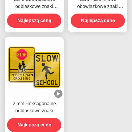
odblaskowe znaki
obowiązkowe znaki
drogowe Ograniczenie
drogowe dla pojazdów
prędkości dla ostrzeżeń
Najlepszą cenę
Najlepszą cenę
drukowalnych
bezpieczeństwa
drogowego
2 mm Heksagonalne
odblaskowe znaki
drogowe Bezpieczeństwo
drogowe Obowiązkowy
Najlepszą cenę
znak