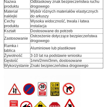
Nazwa
Odblaskowy znak bezpieczeństwa ruchu
produktu
drogowego
Materiał
Wybór różnych materiałów elastycznych
naklejki
do arkuszy
Cechy
Wysoka widoczność, trwała i łatwa
produktu
instalacja
Kształt
Dostosowane do potrzeb
Ostrzeżenie dotyczące bezpieczeństwa
Zastosowanie
drogowego
Ramka i
Aluminiowe lub plastikowe
tablica
Żywotność
3-10 lat na podstawie wniosku
Gęstość
1mm/2mm/3mm, dostosowane
Wykorzystanie
Znaki bezpieczeństwa drogowego