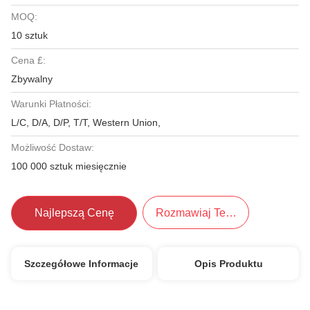
MOQ:
10 sztuk
Cena £:
Zbywalny
Warunki Płatności:
L/C, D/A, D/P, T/T, Western Union,
Możliwość Dostaw:
100 000 sztuk miesięcznie
Najlepszą Cenę
Rozmawiaj Teraz.
Szczegółowe Informacje
Opis Produktu