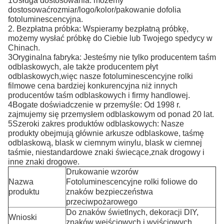
1Usługa dostosowania: możemy
dostosować
rozmiar/logo/kolor/pakowanie do
folia
fotoluminescencyjna.
2. Bezpłatna próbka: Wspieramy bezpłatną próbkę,
możemy wysłać próbkę do Ciebie lub Twojego spedycy w
Chinach.
3Oryginalna fabryka: Jesteśmy nie tylko producentem taśm
odblaskowych, ale także producentem płyt
odblaskowych,więc nasze fotoluminescencyjne rolki
filmowe cena bardziej konkurencyjna niż innych
producentów taśm odblaskowych i firmy handlowej.
4Bogate doświadczenie w przemyśle: Od 1998 r.
zajmujemy się przemysłem odblaskowym od ponad 20 lat.
5Szeroki zakres produktów odblaskowych: Nasze
produkty obejmują głównie arkusze odblaskowe, taśmę
odblaskową, blask w ciemnym winylu, blask w ciemnej
taśmie, niestandardowe znaki świecące,znak drogowy i
inne znaki drogowe.
Drukowanie wzorów
Nazwa
Fotoluminescencyjne rolki foliowe do
produktu
znaków bezpieczeństwa
przeciwpożarowego
Do znaków świetlnych, dekoracji DIY,
Wnioski
znaków wejściowych i wyjściowych