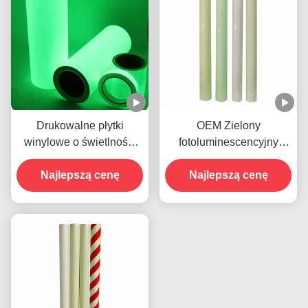
Drukowalne płytki
OEM Zielony
winylowe o świetlności
fotoluminescencyjny
fotograficznej
blask w ciemności
Najlepszą cenę
naklejka film klejący z
Najlepszą cenę
winylu