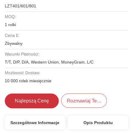
LZT401/601/801
MOQ:
1 rolki
Cena £:
Zbywalny
Warunki Płatności:
T/T, D/P, D/A, Western Union, MoneyGram, L/C
Możliwość Dostaw:
10 000 rolek miesięcznie
Najlepszą Cenę
Rozmawiaj Teraz.
Szczegółowe Informacje
Opis Produktu