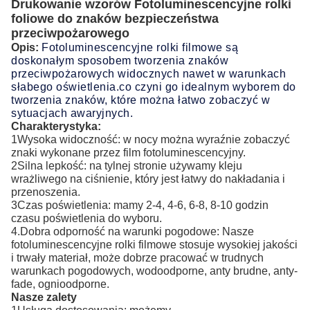
Drukowanie wzorów Fotoluminescencyjne rolki
foliowe do znaków bezpieczeństwa
przeciwpożarowego
Opis:
Fotoluminescencyjne rolki filmowe są 
doskonałym sposobem tworzenia znaków 
przeciwpożarowych widocznych nawet w warunkach 
słabego oświetlenia.co czyni go idealnym wyborem do 
tworzenia znaków, które można łatwo zobaczyć w 
sytuacjach awaryjnych.
Charakterystyka:
1Wysoka widoczność: w nocy można wyraźnie zobaczyć
znaki wykonane przez film fotoluminescencyjny.
2Silna lepkość: na tylnej stronie używamy kleju
wrażliwego na ciśnienie, który jest łatwy do nakładania i
przenoszenia.
3Czas poświetlenia: mamy 2-4, 4-6, 6-8, 8-10 godzin
czasu poświetlenia do wyboru.
4.Dobra odporność na warunki pogodowe: Nasze
fotoluminescencyjne rolki filmowe stosuje wysokiej jakości
i trwały materiał, może dobrze pracować w trudnych
warunkach pogodowych, wodoodporne, anty brudne, anty-
fade, ognioodporne.
Nasze zalety