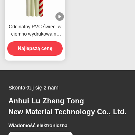
Odcinalny PVC świeci w
ciemno wydrukowalna
taśma winylowa
Najlepszą cenę
samoprzylepna
Skontaktuj się z nami
Anhui Lu Zheng Tong
New Material Technology Co., Ltd.
Wiadomość elektroniczna