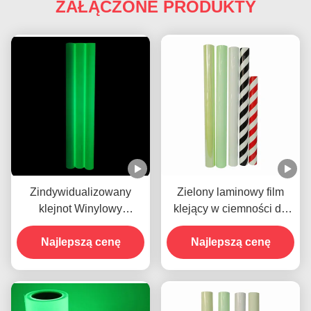
ZAŁĄCZONE PRODUKTY
Zindywidualizowany
Zielony laminowy film
klejnot Winylowy
klejący w ciemności do
Świecący w ciemności
sygnalizacji awaryjnej
dla świetlnych znaków
Najlepszą cenę
Najlepszą cenę