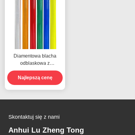
Diamentowa blacha
odblaskowa z
technologią
mikropryzmatyczną na 10
Najlepszą cenę
lat
Skontaktuj się z nami
Anhui Lu Zheng Tong