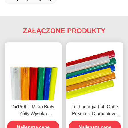
ZAŁĄCZONE PRODUKTY
4x150FT Mikro Biały
Technologia Full-Cube
Żółty Wysoka
Prismatic Diamentowa
Widoczność Mikro
blacha odblaskowa z 10-
Diamentowy Odblaskowy
Najlepszą cenę
letnią żywotnością dla
Najlepszą cenę