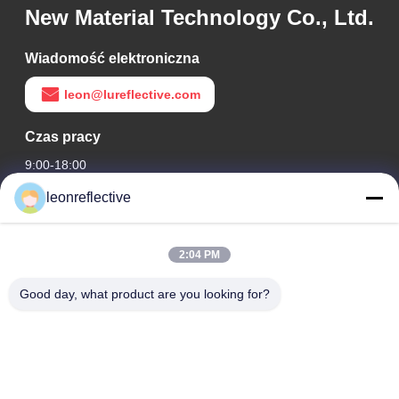
New Material Technology Co., Ltd.
Wiadomość elektroniczna
leon@lureflective.com
Czas pracy
9:00-18:00
leonreflective
Nasz adres
Adres firmy
2:04 PM
2 piętro, budynek D2, Huayi Science and Technology Park,
High-tech Zone, Hefei, Anhui, Chiny
Good day, what product are you looking for?
Adres fabryki
Nowoczesny Park Przemysłowy Shoushu, Huainan, Anhui,
Chiny
Tel.