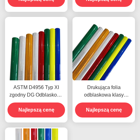
Film Winylowy do
bezpieczeństwa
znaków drogowych ODM
drogowego
ASTM D4956 Typ XI
Drukująca folia
zgodny DG Odblaskowa
odblaskowa klasy
arkusz diamentowy z
diamentowej o wysokiej
klejem wrażliwym na
Najlepszą cenę
odblaskowości i mikro
Najlepszą cenę
ciśnienie do znaków
pryzmatycznej strukturze
drogowych
dla bezpieczeństwa
drogowego