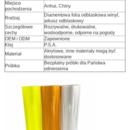
Miejsce
Anhui, Chiny
pochodzenia
Diamentowa folia odblaskowa winyl,
Rodzaj
arkusz odblaskowy
Szczegółowe
Rozrywalne, drukowalne,
cechy
wodoodporne, odporne na pogody
OEM i ODM
Zapewnione
Klej
P.S.A.
Akrylowe, inne materiały mogą być
Materiał
dostosowane
Bezpłatny próbki dla Państwa
Próbka
odniesienia