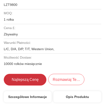
LZT9800
MOQ:
1 rolka
Cena £:
Zbywalny
Warunki Płatności:
L/C, D/A, D/P, T/T, Western Union,
Możliwość Dostaw:
10000 rolków miesięcznie
Najlepszą Cenę
Rozmawiaj Teraz.
Szczegółowe Informacje
Opis Produktu