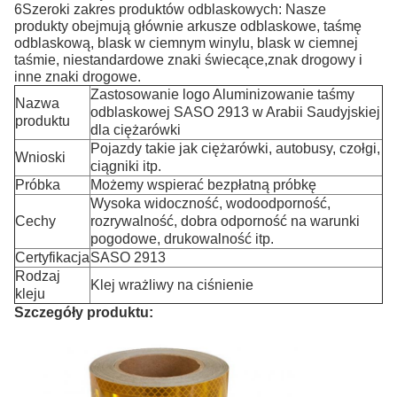
6Szeroki zakres produktów odblaskowych: Nasze
produkty obejmują głównie arkusze odblaskowe, taśmę
odblaskową, blask w ciemnym winylu, blask w ciemnej
taśmie, niestandardowe znaki świecące,znak drogowy i
inne znaki drogowe.
Zastosowanie logo Aluminizowanie taśmy
Nazwa
odblaskowej SASO 2913 w Arabii Saudyjskiej
produktu
dla ciężarówki
Pojazdy takie jak ciężarówki, autobusy, czołgi,
Wnioski
ciągniki itp.
Próbka
Możemy wspierać bezpłatną próbkę
Wysoka widoczność, wodoodporność,
Cechy
rozrywalność, dobra odporność na warunki
pogodowe, drukowalność itp.
Certyfikacja
SASO 2913
Rodzaj
Klej wrażliwy na ciśnienie
kleju
Szczegóły produktu: