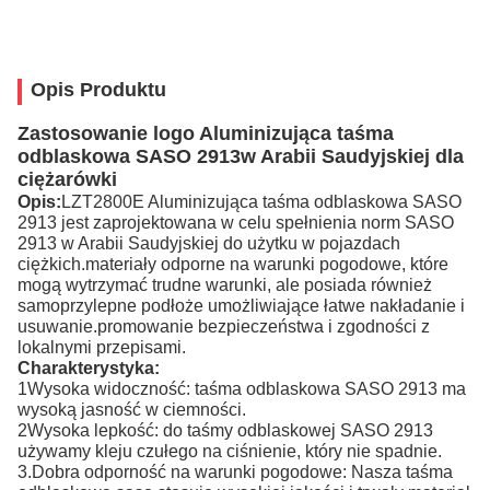
Opis Produktu
Zastosowanie logo Aluminizująca taśma
odblaskowa SASO 2913
w Arabii Saudyjskiej dla
ciężarówki
Opis:
LZT2800E Aluminizująca taśma odblaskowa SASO
2913 jest zaprojektowana w celu spełnienia norm SASO
2913 w Arabii Saudyjskiej do użytku w pojazdach
ciężkich.materiały odporne na warunki pogodowe, które
mogą wytrzymać trudne warunki, ale posiada również
samoprzylepne podłoże umożliwiające łatwe nakładanie i
usuwanie.promowanie bezpieczeństwa i zgodności z
lokalnymi przepisami.
Charakterystyka:
1Wysoka widoczność: taśma odblaskowa SASO 2913 ma
wysoką jasność w ciemności.
2Wysoka lepkość: do taśmy odblaskowej SASO 2913
używamy kleju czułego na ciśnienie, który nie spadnie.
3.Dobra odporność na warunki pogodowe: Nasza taśma