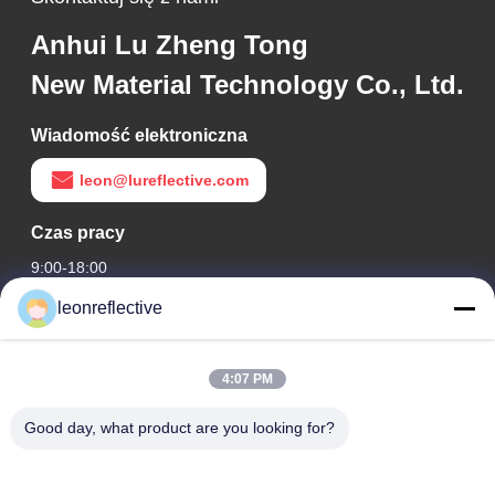
Anhui Lu Zheng Tong
New Material Technology Co., Ltd.
Wiadomość elektroniczna
leon@lureflective.com
Czas pracy
9:00-18:00
leonreflective
Nasz adres
Adres firmy
4:07 PM
2 piętro, budynek D2, Huayi Science and Technology Park,
High-tech Zone, Hefei, Anhui, Chiny
Good day, what product are you looking for?
Adres fabryki
Nowoczesny Park Przemysłowy Shoushu, Huainan, Anhui,