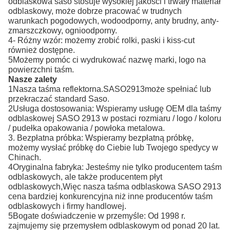
odblaskowa saso stosuje wysokiej jakości i trwały materiał
odblaskowy, może dobrze pracować w trudnych
warunkach pogodowych, wodoodporny, anty brudny, anty-
zmarszczkowy, ognioodporny.
4- Różny wzór: możemy zrobić rolki, paski i kiss-cut
również dostępne.
5Możemy pomóc ci wydrukować nazwę marki, logo na
powierzchni taśm.
Nasze zalety
1Nasza taśma reflektorna.
SASO
2913
może spełniać lub
przekraczać standard Saso.
2Usługa dostosowania: Wspieramy usługę OEM dla taśmy
odblaskowej SASO 2913 w postaci rozmiaru / logo / koloru
/ pudełka opakowania / powłoka metalowa.
3. Bezpłatna próbka: Wspieramy bezpłatną próbkę,
możemy wysłać próbkę do Ciebie lub Twojego spedycy w
Chinach.
4Oryginalna fabryka: Jesteśmy nie tylko producentem taśm
odblaskowych, ale także producentem płyt
odblaskowych,Więc nasza taśma odblaskowa SASO 2913
cena bardziej konkurencyjna niż inne producentów taśm
odblaskowych i firmy handlowej.
5Bogate doświadczenie w przemyśle: Od 1998 r.
zajmujemy się przemysłem odblaskowym od ponad 20 lat.