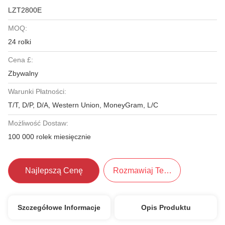
LZT2800E
MOQ:
24 rolki
Cena £:
Zbywalny
Warunki Płatności:
T/T, D/P, D/A, Western Union, MoneyGram, L/C
Możliwość Dostaw:
100 000 rolek miesięcznie
Najlepszą Cenę
Rozmawiaj Teraz.
Szczegółowe Informacje
Opis Produktu