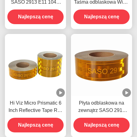
SASO 2913 E11 104R
Taśma odblaskowa Winyl
001059 Taśma
Hi Vis dla samochodów
Najlepszą cenę
odblaskowa dla
Najlepszą cenę
pojazdów
Hi Viz Micro Prismatic 6
Płyta odblaskowa na
Inch Reflective Tape Roll
zewnątrz SASO 2913
wodoodporny dla
Żółta Pomarańczowa
Najlepszą cenę
przyczep
Najlepszą cenę
OEM