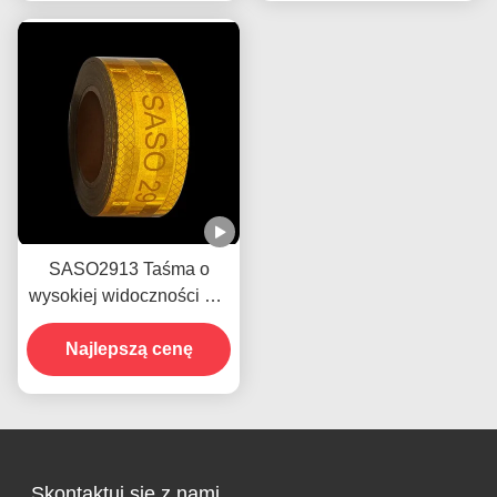
SASO2913 Taśma o
wysokiej widoczności dla
pojazdów przyczepowych
Najlepszą cenę
Skontaktuj się z nami