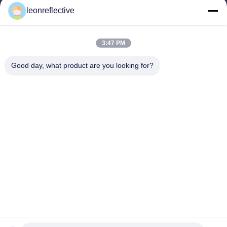
leonreflective
Nasz adres
Adres firmy
3:47 PM
2 piętro, budynek D2, Huayi Science and Technology Park,
High-tech Zone, Hefei, Anhui, Chiny
Good day, what product are you looking for?
Adres fabryki
Nowoczesny Park Przemysłowy Shoushu, Huainan, Anhui,
Chiny
Tel.
0086-13524216265
Chiny Dobra jakość Pryzmatyczna folia odblaskowa Sprzedawca.
-2026 Anhui Lu Zheng Tong New Material Technology Co., Ltd.
Wszystkie prawa zastrzeżone.