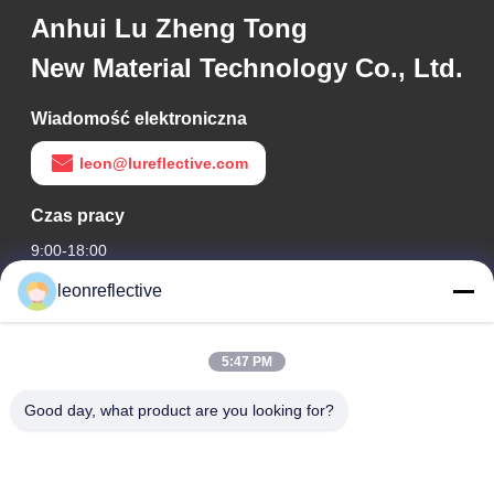
Anhui Lu Zheng Tong
New Material Technology Co., Ltd.
Wiadomość elektroniczna
leon@lureflective.com
Czas pracy
9:00-18:00
leonreflective
Nasz adres
Adres firmy
5:47 PM
2 piętro, budynek D2, Huayi Science and Technology Park,
High-tech Zone, Hefei, Anhui, Chiny
Good day, what product are you looking for?
Adres fabryki
Nowoczesny Park Przemysłowy Shoushu, Huainan, Anhui,
Chiny